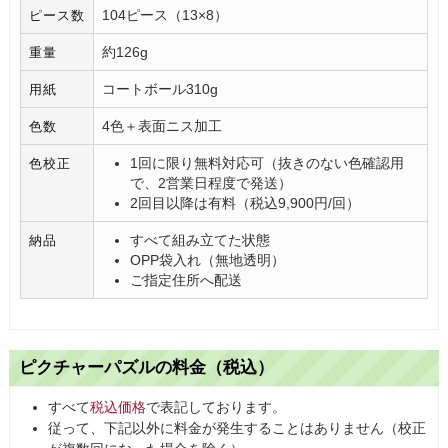
104ピース（13×8）
ピース数
約126g
重量
コートボール310g
用紙
4色＋表面ニス加工
色数
1回に限り無料対応可（抜きのない色確認用
色校正
で、2営業日程度で発送）
2回目以降は有料（税込9,900円/回）
すべて組み立てた状態
納品
OPP袋入れ（無地透明）
ご指定住所へ配送
ピクチャーパズルの料金（税込）
すべて
税込価格
で表記しております。
従って、下記以外に料金が発生することはありません（校正