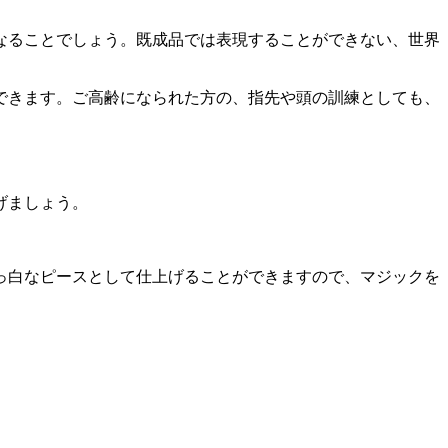
なることでしょう。既成品では表現することができない、世界
できます。ご高齢になられた方の、指先や頭の訓練としても、
げましょう。
っ白なピースとして仕上げることができますので、マジックを