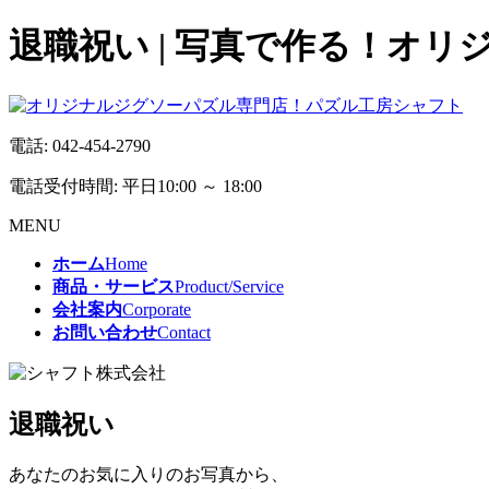
退職祝い | 写真で作る！オリ
電話:
042-454-2790
電話受付時間: 平日10:00 ～ 18:00
MENU
ホーム
Home
商品・サービス
Product/Service
会社案内
Corporate
お問い合わせ
Contact
退職祝い
あなたのお気に入りのお写真から、