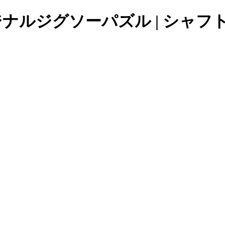
ジナルジグソーパズル | シャフ