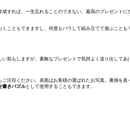
作成すれば、一生忘れることのできない、最高のプレゼントに
おくこともできますし、何度もバラして組み立てて遊ぶことも
しい気もしますが、素敵なプレゼントで気持よく送り出してあ
もご注目ください。表面はお客様の選ばれたお写真。裏側を真
せ書きパズル
として使用することもできます。