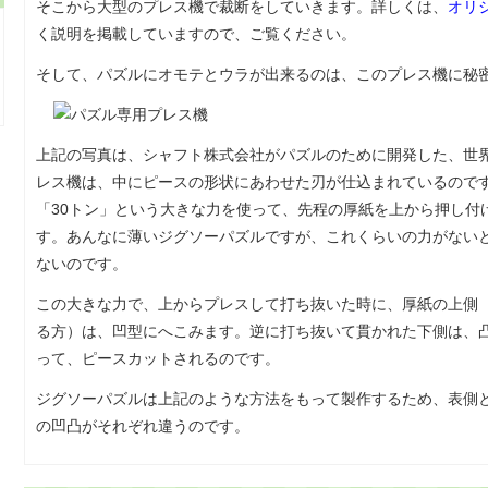
そこから大型のプレス機で裁断をしていきます。詳しくは、
オリ
く説明を掲載していますので、ご覧ください。
そして、パズルにオモテとウラが出来るのは、このプレス機に秘
上記の写真は、シャフト株式会社がパズルのために開発した、世
レス機は、中にピースの形状にあわせた刃が仕込まれているので
「30トン」という大きな力を使って、先程の厚紙を上から押し付
す。あんなに薄いジグソーパズルですが、これくらいの力がない
ないのです。
この大きな力で、上からプレスして打ち抜いた時に、厚紙の上側
る方）は、凹型にへこみます。逆に打ち抜いて貫かれた下側は、
って、ピースカットされるのです。
ジグソーパズルは上記のような方法をもって製作するため、表側
の凹凸がそれぞれ違うのです。