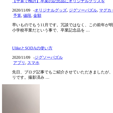
【予算で検討】卒業の記念品にオリジナルグッズを
2020/11/09
-
オリジナルグッズ
,
ジグソーパズル
,
マグカ
予算
,
値段
,
金額
早いものでもう11月です。冗談ではなく、この前年が
小学校卒業だという事で、卒業記念品を …
UlikeとSODAの使い方
2020/11/09
-
ジグソーパズル
アプリ
,
スマホ
先日、ブログ記事でもご紹介させていただきましたが、改めて
リです。撮影済み …