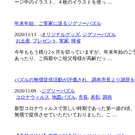
ージ中のイラスト。４枚のイラストを使っ …
年末年始、ご実家に送るジグソーパズル
2020/11/13
-
オリジナルグッズ
,
ジグソーパズル
お土産
,
プレゼント
,
実家
,
帰省
今年ももう残り2ヶ月を切っていますが、年末年始のご
あったり、ご両親やご祖父母様が高齢だっ …
パズルの無償提供活動が評価され、調布市長より謝辞を
2020/11/09
-
ジグソーパズル
コロナウィルス
,
地図パズル
,
市長
,
表彰
,
調布
新型コロナウィルスで苦しい時期であった第一波の頃、
無償で提供させていただいておりました。こ …