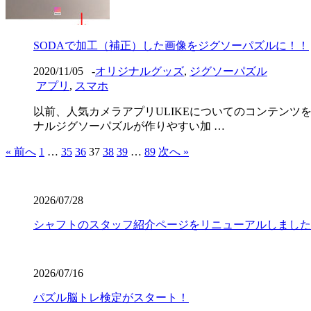
SODAで加工（補正）した画像をジグソーパズルに！！
2020/11/05
-
オリジナルグッズ
,
ジグソーパズル
アプリ
,
スマホ
以前、人気カメラアプリULIKEについてのコンテンツ
ナルジグソーパズルが作りやすい加 …
« 前へ
1
…
35
36
37
38
39
…
89
次へ »
2026/07/28
シャフトのスタッフ紹介ページをリニューアルしました
2026/07/16
パズル脳トレ検定がスタート！