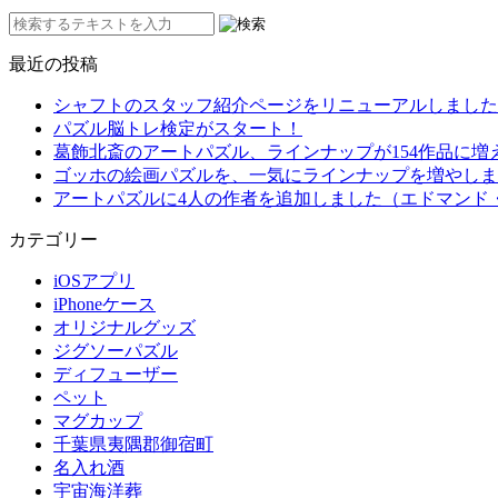
最近の投稿
シャフトのスタッフ紹介ページをリニューアルしました
パズル脳トレ検定がスタート！
葛飾北斎のアートパズル、ラインナップが154作品に増
ゴッホの絵画パズルを、一気にラインナップを増やしま
アートパズルに4人の作者を追加しました（エドマンド
カテゴリー
iOSアプリ
iPhoneケース
オリジナルグッズ
ジグソーパズル
ディフューザー
ペット
マグカップ
千葉県夷隅郡御宿町
名入れ酒
宇宙海洋葬