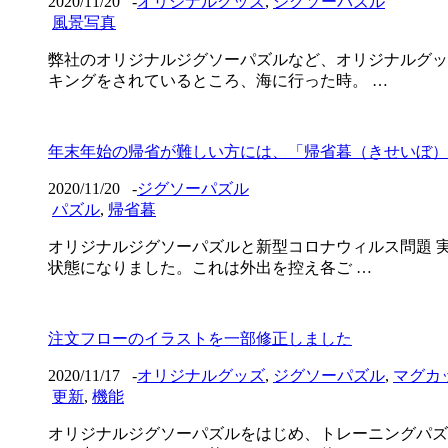
2020/11/20
-
オリジナルグッズ
,
ジグソーパズル
風景写真
弊社のオリジナルジグソーパズルなど、オリジナルグッ
キングをされているところ、海に行った時。 …
年末年始の帰省が難しい方には、「帰省暮（きせいぼ）
2020/11/20
-
ジグソーパズル
パズル
,
帰省暮
オリジナルジグソーパズルと新型コロナウィルス問題 
状態になりました。これは外出を控え各ご …
注文フローのイラストを一部修正しました
2020/11/17
-
オリジナルグッズ
,
ジグソーパズル
,
マグカ
更新
,
機能
オリジナルジグソーパズルをはじめ、トレーニングパズ