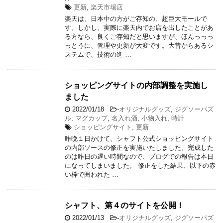
更新
,
楽天市場店
楽天は、日本中の方がご存知の、超巨大モールで
す。しかし、実際に楽天内でお店を出したことがあ
る方なら、良くご存知だと思いますが、ほんっっっ
っとうに、管理や更新が大変です。大昔からあるシ
ステムで、技術の進 …
ショッピングサイトの内部調整を実施し
ました
2022/01/18
-
オリジナルグッズ
,
ジグソーパズ
ル
,
マグカップ
,
名入れ酒
,
小物入れ
,
時計
ショッピングサイト
,
更新
昨晩１日かけて、シャフト公式ショッピングサイト
の内部ソースの修正を実施いたしました。完成した
のは昨日の遅い時間なので、ブログでの報告は本日
になってしまいました。 修正をした結果、以下の赤
い枠で囲われた …
シャフト、第４のサイトを公開！
2022/01/13
-
オリジナルグッズ
,
ジグソーパズ