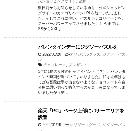
式ショッピングサイト
,
更新
数日前からお知らせしている通り、公式ショッピン
グサイトのカテゴリページURLを統一いたしまし
た。そしてこれに伴い、パズルカテゴリページを、
スーパーパワーアップさせました！！ 今までは、
SSからXXLま …
バレンタインデーにジグソーパズルを
2022/01/20
-
オリジナルグッズ
,
ジグソーパズ
ル
チョコレート
,
プレゼント
1年に1度の女性のビッグイベント（？）、バレンタ
インの時期が近づいてまいりました。私は近年はも
っぱら普段は手が出せないようなチョコレートを自
分用に思い切って購入するのが楽しみになってしま
いましたが（笑 …
楽天「PC」ページ上部にバナーエリアを
設置
2022/01/19
-
オリジナルグッズ
,
ジグソーパズ
ル