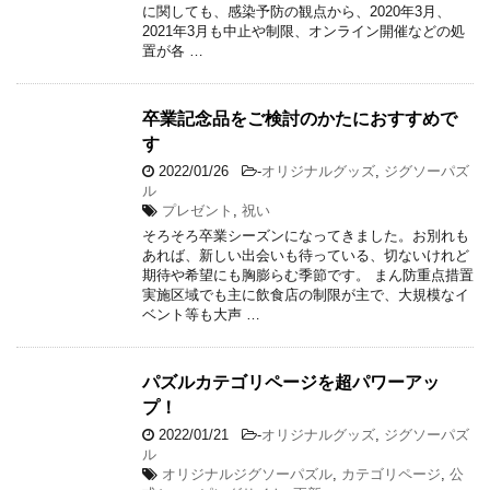
に関しても、感染予防の観点から、2020年3月、
2021年3月も中止や制限、オンライン開催などの処
置が各 …
卒業記念品をご検討のかたにおすすめで
す
2022/01/26
-
オリジナルグッズ
,
ジグソーパズ
ル
プレゼント
,
祝い
そろそろ卒業シーズンになってきました。お別れも
あれば、新しい出会いも待っている、切ないけれど
期待や希望にも胸膨らむ季節です。 まん防重点措置
実施区域でも主に飲食店の制限が主で、大規模なイ
ベント等も大声 …
パズルカテゴリページを超パワーアッ
プ！
2022/01/21
-
オリジナルグッズ
,
ジグソーパズ
ル
オリジナルジグソーパズル
,
カテゴリページ
,
公