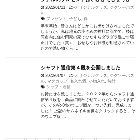
2022/01/11
-
オリジナルグッズ
,
ジグソーパズ
ル
プレゼント
,
子ども
,
孫
年末年始、皆さんはどこかにお出かけされましたで
しょうか。私は地元の小さめの神社に詣でて、後は
同市内に住む両親の家でひたすらダラダラ過ごす寝
正月でした（笑）。おせちやお雑煮が用意されてい
たので洗い物くら …
シャフト通信第４段を公開しました
2022/01/07
-
オリジナルグッズ
,
ジグソーパズ
ル
,
マグカップ
,
名入れ酒
,
小物入れ
,
時計
シャフト通信
お待たせを致しました。２０２２年からシャフト通
信第４段を、商品に同梱させていただいております
が、そのVol04のウェブ版が、つい先程、完成しま
した！ 上記のサムネイル画像をクリックすると、そ
のウェブ版 …