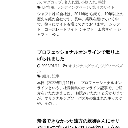
ル
,
マグカップ
,
名入れ酒
,
小物入れ
,
時計
LP専用
,
ランディングページ
,
第４のサイト
シャフト株式会社は、2011年から続く、10年以上の
歴史を経た会社です。長年、業務を続けていく中
で、徐々にサイトも増えてきております。 シャフ
ト コーポレートサイト シャフト 工房サイト シ
ャフト 公 …
プロフェッショナルオンラインで取り上
げられました
2022/01/11
-
オリジナルグッズ
,
ジグソーパズ
ル
紹介
,
記事
本日（2022年1月11日）、プロフェッショナルオン
ラインという、社長特集のオンライン記事で、ご紹
介をいただきました。 お読みいただくと分かります
が、オリジナルジグソーパズルの生まれたキッカケ
や、その …
帰省できなかった遠方の親御さんにオリ
ジナルのプレゼントはいかがでしょうか