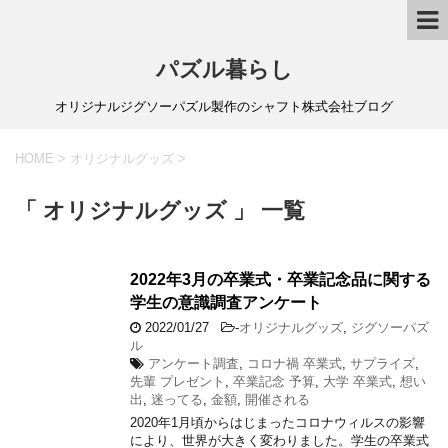
パズル暮らし
オリジナルジグソーパズル製作のシャフト株式会社ブログ
HOME
>
オリジナルグッズ
>
「 オリジナルグッズ 」 一覧
2022年3月の卒業式・卒業記念品に関する
学生の意識調査アンケート
2022/01/27
-
オリジナルグッズ
,
ジグソーパズ
ル
アンケート調査
,
コロナ禍 卒業式
,
サプライズ
,
先輩 プレゼント
,
卒業記念 予算
,
大学 卒業式
,
想い
出
,
迷ってる
,
金額
,
開催される
2020年1月頃からはじまったコロナウィルスの影響
により、世界が大きく変わりました。学生の卒業式