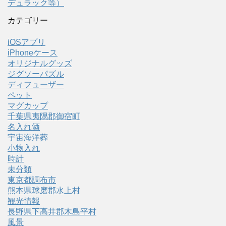
デュラック等）
カテゴリー
iOSアプリ
iPhoneケース
オリジナルグッズ
ジグソーパズル
ディフューザー
ペット
マグカップ
千葉県夷隅郡御宿町
名入れ酒
宇宙海洋葬
小物入れ
時計
未分類
東京都調布市
熊本県球磨郡水上村
観光情報
長野県下高井郡木島平村
風景