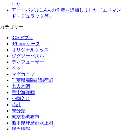
した
アートパズルに4人の作者を追加しました（エドマン
ド・デュラック等）
カテゴリー
iOSアプリ
iPhoneケース
オリジナルグッズ
ジグソーパズル
ディフューザー
ペット
マグカップ
千葉県夷隅郡御宿町
名入れ酒
宇宙海洋葬
小物入れ
時計
未分類
東京都調布市
熊本県球磨郡水上村
観光情報