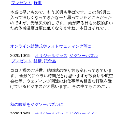
プレゼント
,
行事
本当に早いもので、もう10月も半ばです。この前9月に
入って涼しくなってきたなーと思っていたところだった
のですが、光陰矢の如しです。 雨が降る日も比較的多い
ため体感温度は更に低くなりますね。本日はそれで …
オンライン結婚式やフォトウェディング等に
2020/10/15
-
オリジナルグッズ
,
ジグソーパズル
プレゼント
,
結構
,
記念品
コロナ禍のご時世、結婚式の在り方も変わってきていま
す。 全般的にツラい時期だとは思いますが飲食店や航空
会社等、ウェディング関連のお仕事等も相当な打撃を受
けているビジネスだと思います。 その中でもこのご …
秋の味覚をジグソーパズルに
2020/10/08
-
オリジナルグッズ
,
ジグソーパズル