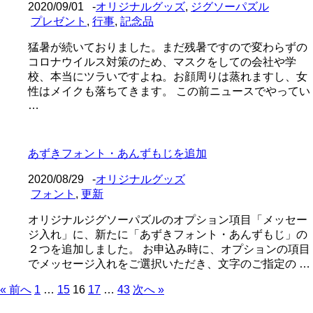
2020/09/01
-
オリジナルグッズ
,
ジグソーパズル
プレゼント
,
行事
,
記念品
猛暑が続いておりました。まだ残暑ですので変わらずの
コロナウイルス対策のため、マスクをしての会社や学
校、本当にツラいですよね。お顔周りは蒸れますし、女
性はメイクも落ちてきます。 この前ニュースでやってい
…
あずきフォント・あんずもじを追加
2020/08/29
-
オリジナルグッズ
フォント
,
更新
オリジナルジグソーパズルのオプション項目「メッセー
ジ入れ」に、新たに「あずきフォント・あんずもじ」の
２つを追加しました。 お申込み時に、オプションの項目
でメッセージ入れをご選択いただき、文字のご指定の …
« 前へ
1
…
15
16
17
…
43
次へ »