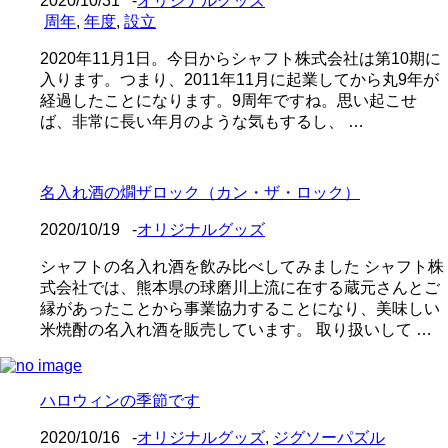
2020/10/31
-
オリジナルグッズ
周年
,
年度
,
設立
2020年11月1日。今日からシャフト株式会社は第10期に
入ります。つまり、2011年11月に起業してから丸9年が
経過したことになります。9周年ですね。思い起こせ
ば、非常に長い年月のような気もするし、 …
名入れ酒の燗ザロック（カン・ザ・ロック）
2020/10/19
-
オリジナルグッズ
シャフトの名入れ酒を飲み比べしてみました シャフト株
式会社では、熊本県の球磨川上流に在する蔵元さんとご
縁があったことから事業協力することになり、美味しい
米焼酎の名入れ酒を販売しています。 取り扱いして …
ハロウィンの季節です
2020/10/16
-
オリジナルグッズ
,
ジグソーパズル