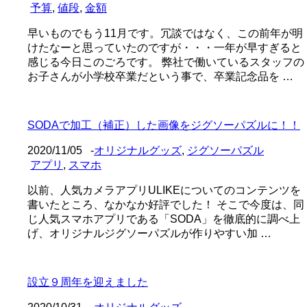
予算
,
値段
,
金額
早いものでもう11月です。冗談ではなく、この前年が明
けたなーと思っていたのですが・・・一年が早すぎると
感じる今日このごろです。 弊社で働いているスタッフの
お子さんが小学校卒業だという事で、卒業記念品を …
SODAで加工（補正）した画像をジグソーパズルに！！
2020/11/05
-
オリジナルグッズ
,
ジグソーパズル
アプリ
,
スマホ
以前、人気カメラアプリULIKEについてのコンテンツを
書いたところ、なかなか好評でした！ そこで今度は、同
じ人気スマホアプリである「SODA」を徹底的に調べ上
げ、オリジナルジグソーパズルが作りやすい加 …
設立９周年を迎えました