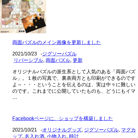
両面パズルのメイン画像を更新しました
2021/10/23
-
ジグソーパズル
リバーシブル
,
両面パズル
,
更新
オリジナルパズルの派生系として人気のある「両面パズ
ル」。１枚の写真で、裏表両方とも印刷ができるのです
よ～・・・ということを伝えるのは、実は中々に難しい
のです。これまでに公開していたものも、どうにもイマ
…
Facebookページに、ショップを構築しました
2021/10/21
-
オリジナルグッズ
,
ジグソーパズル
,
マグカ
ップ
,
名入れ酒
,
小物入れ
,
時計