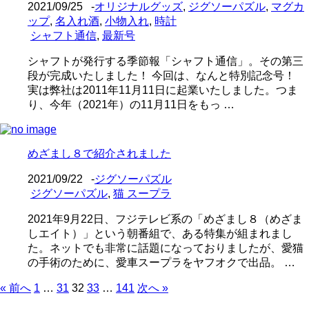
2021/09/25
-
オリジナルグッズ
,
ジグソーパズル
,
マグカ
ップ
,
名入れ酒
,
小物入れ
,
時計
シャフト通信
,
最新号
シャフトが発行する季節報「シャフト通信」。その第三
段が完成いたしました！ 今回は、なんと特別記念号！
実は弊社は2011年11月11日に起業いたしました。つま
り、今年（2021年）の11月11日をもっ …
めざまし８で紹介されました
2021/09/22
-
ジグソーパズル
ジグソーパズル
,
猫 スープラ
2021年9月22日、フジテレビ系の「めざまし８（めざま
しエイト）」という朝番組で、ある特集が組まれまし
た。ネットでも非常に話題になっておりましたが、愛猫
の手術のために、愛車スープラをヤフオクで出品。 …
« 前へ
1
…
31
32
33
…
141
次へ »