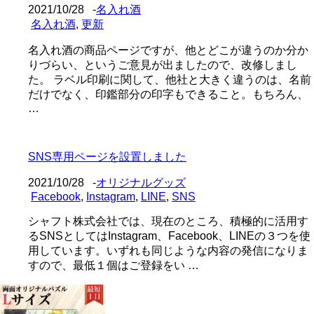
2021/10/28
-
名入れ酒
名入れ酒
,
更新
名入れ酒の商品ページですが、他とどこが違うのか分か
りづらい、というご意見が出ましたので、改修しまし
た。 ラベル印刷に関して、他社と大きく違うのは、名前
だけでなく、印鑑部分の印字もできること。もちろん、
…
SNS専用ページを設置しました
2021/10/28
-
オリジナルグッズ
Facebook
,
Instagram
,
LINE
,
SNS
シャフト株式会社では、現在のところ、積極的に活用す
るSNSとしてはInstagram、Facebook、LINEの３つを使
用しています。いずれも同じような内容の発信になりま
すので、最低１個はご登録をい …