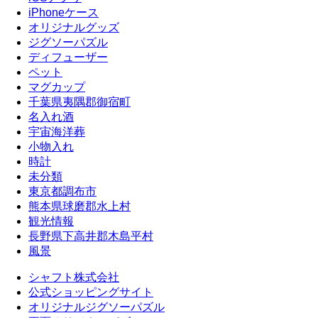
iPhoneケース
オリジナルグッズ
ジグソーパズル
ディフューザー
ペット
マグカップ
千葉県夷隅郡御宿町
名入れ酒
宇宙海洋葬
小物入れ
時計
未分類
東京都調布市
熊本県球磨郡水上村
観光情報
長野県下高井郡木島平村
風景
シャフト株式会社
公式ショッピングサイト
オリジナルジグソーパズル