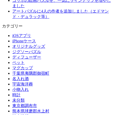
ゴッホの絵画パズルを、一気にラインナップを増やし
ました
アートパズルに4人の作者を追加しました（エドマン
ド・デュラック等）
カテゴリー
iOSアプリ
iPhoneケース
オリジナルグッズ
ジグソーパズル
ディフューザー
ペット
マグカップ
千葉県夷隅郡御宿町
名入れ酒
宇宙海洋葬
小物入れ
時計
未分類
東京都調布市
熊本県球磨郡水上村