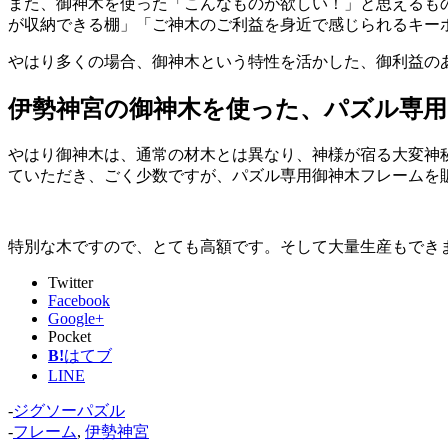
また、御神木を使った「こんなものが欲しい！」と思えるも
が収納できる棚」「ご神木のご利益を身近で感じられるキー
やはり多くの場合、御神木という特性を活かした、御利益の
伊勢神宮の御神木を使った、パズル専
やはり御神木は、通常の材木とは異なり、神様が宿る大変神
ていただき、ごく少数ですが、パズル専用御神木フレームを
特別な木ですので、とても高額です。そして大量生産もでき
Twitter
Facebook
Google+
Pocket
B!
はてブ
LINE
-
ジグソーパズル
-
フレーム
,
伊勢神宮