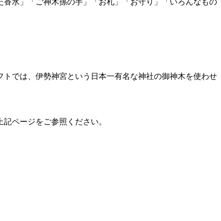
た香水」「ご神木孫の手」「お札」「お守り」「いろんなもの
フトでは、伊勢神宮という日本一有名な神社の御神木を使わせ
上記ページをご参照ください。