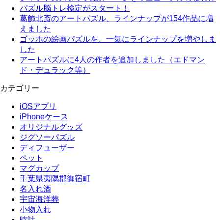
パズル脳トレ検定がスタート！
葛飾北斎のアートパズル、ラインナップが154作品に増
えました
ゴッホの絵画パズルを、一気にラインナップを増やしま
した
アートパズルに4人の作者を追加しました（エドマン
ド・デュラック等）
カテゴリー
iOSアプリ
iPhoneケース
オリジナルグッズ
ジグソーパズル
ディフューザー
ペット
マグカップ
千葉県夷隅郡御宿町
名入れ酒
宇宙海洋葬
小物入れ
時計