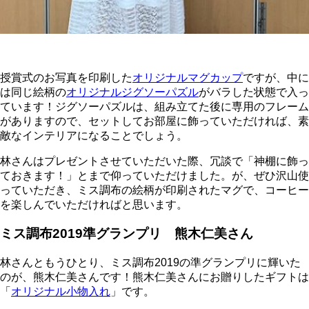
授賞式のお写真を印刷した
オリジナルマグカップ
ですが、中に
は同じ絵柄の
オリジナルジグソーパズル
がバラした状態で入っ
ています！ジグソーパズルは、組み立てた後に専用のフレーム
がありますので、セットしてお部屋に飾っていただければ、素
敵なインテリアになることでしょう。
林さんはプレゼントさせていただいた際、冗談で「神棚に飾っ
ておきます！」とまで仰っていただけました。が、ぜひ沢山使
っていただき、ミス調布の絵柄が印刷されたマグで、コーヒー
を楽しんでいただければと思います。
ミス調布2019準グランプリ 熊木仁美さん
林さんともうひとり、ミス調布2019の準グランプリに輝いた
のが、熊木仁美さんです！熊木仁美さんにお贈りしたギフトは
「
オリジナル小物入れ
」です。