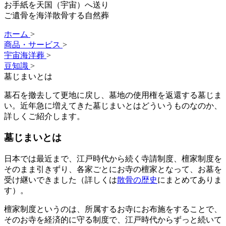
お手紙を天国（宇宙）へ送り
ご遺骨を海洋散骨する自然葬
ホーム
>
商品・サービス
>
宇宙海洋葬
>
豆知識
>
墓じまいとは
墓石を撤去して更地に戻し、墓地の使用権を返還する墓じま
い。近年急に増えてきた墓じまいとはどういうものなのか、
詳しくご紹介します。
墓じまいとは
日本では最近まで、江戸時代から続く寺請制度、檀家制度を
そのまま引きずり、各家ごとにお寺の檀家となって、お墓を
受け継いできました（詳しくは
散骨の歴史
にまとめてありま
す）。
檀家制度というのは、所属するお寺にお布施をすることで、
そのお寺を経済的に守る制度で、江戸時代からずっと続いて