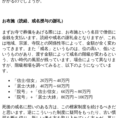
かかるのでしょうか。
お布施（読経、戒名授与の謝礼）
まずお寺で葬儀をあげる際には、お布施という名目で僧侶に
金銭を支払います。読経や戒名の謝礼金となりますが、これ
は地域、宗派、寺院との関係性等によって、金額が全く変わ
ってきます。また「戒名」というものは、位の高い、低いと
いうものがあり、渡す金額によって戒名の階級が変わるとい
う、古い時代の風習が残っています。場合によって異なりま
すが、階級相場を調べてみると、以下のようになっていま
す。
「信士/信女」 20万円～40万円
「居士/大姉」 40万円～60万円
「院号」＋「信士/信女」 60万円～80万円
「院号」＋「居士/大姉」 80万円～100万円
死後の戒名に想いのある方は、この檀家制度を続けるべきだ
と思います。逆にこういった制度に疑問をもったり、古い慣
習を断ち切り、新しい考え方を取り入れていく方々が、墓じ