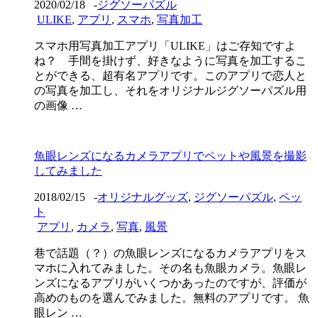
2020/02/18
-
ジグソーパズル
ULIKE
,
アプリ
,
スマホ
,
写真加工
スマホ用写真加工アプリ「ULIKE」はご存知ですよ
ね？ 手間を掛けず、好きなように写真を加工するこ
とができる、超有名アプリです。このアプリで恋人と
の写真を加工し、それをオリジナルジグソーパズル用
の画像 …
魚眼レンズになるカメラアプリでペットや風景を撮影
してみました
2018/02/15
-
オリジナルグッズ
,
ジグソーパズル
,
ペッ
ト
アプリ
,
カメラ
,
写真
,
風景
巷で話題（？）の魚眼レンズになるカメラアプリをス
マホに入れてみました。その名も魚眼カメラ。魚眼レ
ンズになるアプリがいくつかあったのですが、評価が
高めのものを選んでみました。無料のアプリです。 魚
眼レン …