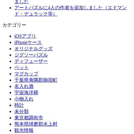
ました
アートパズルに4人の作者を追加しました（エドマン
ド・デュラック等）
カテゴリー
iOSアプリ
iPhoneケース
オリジナルグッズ
ジグソーパズル
ディフューザー
ペット
マグカップ
千葉県夷隅郡御宿町
名入れ酒
宇宙海洋葬
小物入れ
時計
未分類
東京都調布市
熊本県球磨郡水上村
観光情報