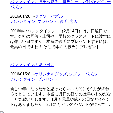
バレンタインに彼氏へ贈る、世界に一つだけのジグソー
パズル
2016/01/28
-
ジグソーパズル
バレンタイン
,
プレゼント
,
彼氏
,
恋人
2016年のバレンタインデー（2月14日）は、日曜日で
す。会社の同僚・上司や、学校のクラスメートに渡すに
は難しい日ですが、本命の彼氏にプレゼントするには、
最高の日ですね！ そこで本命の彼氏にプレゼント …
バレンタインの思い出に
2016/01/28
-
オリジナルグッズ
,
ジグソーパズル
バレンタイン
,
プレゼント
新しい年になったかと思ったらいつの間にか1月が終わ
ろうとしています。本当に月日の経つのは早いものだな
ーと実感いたします。 1月も元旦や成人の日などイベン
トはありましたが、2月にもビッグイベントが待って …