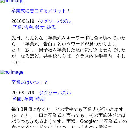
卒業式に告白するメリット！
2016/01/19
-
ジグソーパズル
卒業
,
告白
,
彼女
,
彼氏
先日、なんとなく卒業式をキーワードに色々調べていた
ら、「卒業式 告白」というワードが見つかりまし
た！ 寂しく男子校を卒業した私は気づきませんでした
が、なるほど。共学校ならば、クラス内や学年内、もし
くは …
卒業式はいつ！？
2016/01/19
-
ジグソーパズル
卒園
,
卒業
,
時期
毎年3月頃になると、どの学校でも卒業式が行われます
ね。ただ、一口に卒業式と言っても、その実施時期には
バラつきがあるようです。実際、Googleで「卒業式」の
次に来るワードでは「いつ」というものが候補に …