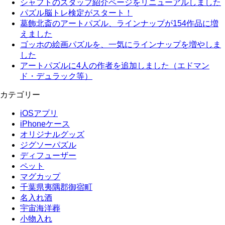
シャフトのスタッフ紹介ページをリニューアルしました
パズル脳トレ検定がスタート！
葛飾北斎のアートパズル、ラインナップが154作品に増
えました
ゴッホの絵画パズルを、一気にラインナップを増やしま
した
アートパズルに4人の作者を追加しました（エドマン
ド・デュラック等）
カテゴリー
iOSアプリ
iPhoneケース
オリジナルグッズ
ジグソーパズル
ディフューザー
ペット
マグカップ
千葉県夷隅郡御宿町
名入れ酒
宇宙海洋葬
小物入れ