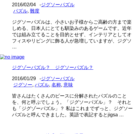
2016/02/04
-
ジグソーパズル
パズル
,
難度
ジグソーパズルは、小さいお子様からご高齢の方まで楽
しめる、日本人にとても馴染みのあるゲームです。近年
では組み立てることを目的とせず、インテリアとしてオ
フィスやリビングに飾る人が急増していますが、ジグソ
…
ジグゾーパズル？ ジグソーパズル？
2016/01/29
-
ジグソーパズル
ジグソー
,
パズル
,
名称
,
意味
皆さんはたくさんのピースに分解されたパズルのこと
を、何と呼ぶでしょう。「ジグソーパズル」？ それと
も「ジグゾーパズル」？ 私はこれまでずっと、ジグソー
パズルと呼んできました。英語で表記するとjigsa …