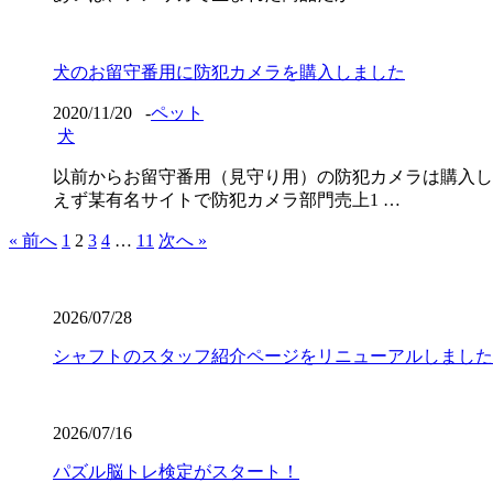
犬のお留守番用に防犯カメラを購入しました
2020/11/20
-
ペット
犬
以前からお留守番用（見守り用）の防犯カメラは購入し
えず某有名サイトで防犯カメラ部門売上1 …
« 前へ
1
2
3
4
…
11
次へ »
2026/07/28
シャフトのスタッフ紹介ページをリニューアルしました
2026/07/16
パズル脳トレ検定がスタート！