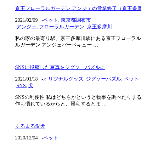
京王フローラルガーデン アンジェの営業終了（京王多
2021/02/09
-
ペット
,
東京都調布市
アンジェ
,
フローラルガーデン
,
京王多摩川
私の家の最寄り駅、京王多摩川駅にある京王フローラルガ
ルガーデン アンジェバーベキュー …
SNSに投稿した写真をジグソーパズルに
2021/01/18
-
オリジナルグッズ
,
ジグソーパズル
,
ペット
SNS
,
犬
SNSの利便性 私はどちらかというと物事を調べたりす
作も慣れているからと、帰宅するとま …
くるまる愛犬
2020/12/04
-
ペット