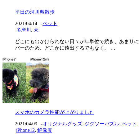
平日の河川敷散歩
2021/04/14
-
ペット
多摩川
,
犬
どこにも出かけられない日々が年単位で続き、あまりに
バーのため、どこかに遠出するでもなく。 …
スマホのカメラ性能が上がりました
2021/04/09
-
オリジナルグッズ
,
ジグソーパズル
,
ペット
iPhone12
,
解像度