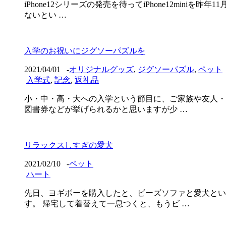
iPhone12シリーズの発売を待ってiPhone12mi
ないとい …
入学のお祝いにジグソーパズルを
2021/04/01
-
オリジナルグッズ
,
ジグソーパズル
,
ペット
入学式
,
記念
,
返礼品
小・中・高・大への入学という節目に、ご家族や友人・
図書券などが挙げられるかと思いますが少 …
リラックスしすぎの愛犬
2021/02/10
-
ペット
ハート
先日、ヨギボーを購入したと、ビーズソファと愛犬とい
す。 帰宅して着替えて一息つくと、もうビ …