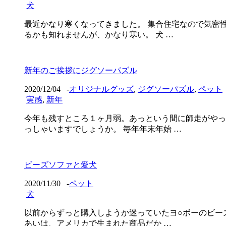
犬
最近かなり寒くなってきました。 集合住宅なので気密
るかも知れませんが、かなり寒い。 犬 …
新年のご挨拶にジグソーパズル
2020/12/04
-
オリジナルグッズ
,
ジグソーパズル
,
ペット
実感
,
新年
今年も残すところ１ヶ月弱。あっという間に師走がやっ
っしゃいますでしょうか。 毎年年末年始 …
ビーズソファと愛犬
2020/11/30
-
ペット
犬
以前からずっと購入しようか迷っていたヨ○ボーのビーズ
あいは、アメリカで生まれた商品だか …