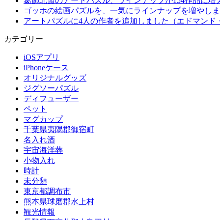
葛飾北斎のアートパズル、ラインナップが154作品に増
ゴッホの絵画パズルを、一気にラインナップを増やしま
アートパズルに4人の作者を追加しました（エドマンド
カテゴリー
iOSアプリ
iPhoneケース
オリジナルグッズ
ジグソーパズル
ディフューザー
ペット
マグカップ
千葉県夷隅郡御宿町
名入れ酒
宇宙海洋葬
小物入れ
時計
未分類
東京都調布市
熊本県球磨郡水上村
観光情報