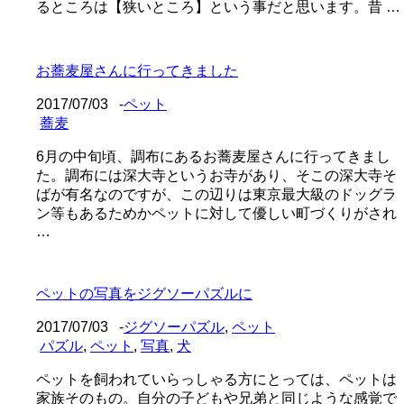
るところは【狭いところ】という事だと思います。昔 …
お蕎麦屋さんに行ってきました
2017/07/03
-
ペット
蕎麦
6月の中旬頃、調布にあるお蕎麦屋さんに行ってきまし
た。調布には深大寺というお寺があり、そこの深大寺そ
ばが有名なのですが、この辺りは東京最大級のドッグラ
ン等もあるためかペットに対して優しい町づくりがされ
…
ペットの写真をジグソーパズルに
2017/07/03
-
ジグソーパズル
,
ペット
パズル
,
ペット
,
写真
,
犬
ペットを飼われていらっしゃる方にとっては、ペットは
家族そのもの。自分の子どもや兄弟と同じような感覚で