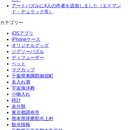
アートパズルに4人の作者を追加しました（エドマン
ド・デュラック等）
カテゴリー
iOSアプリ
iPhoneケース
オリジナルグッズ
ジグソーパズル
ディフューザー
ペット
マグカップ
千葉県夷隅郡御宿町
名入れ酒
宇宙海洋葬
小物入れ
時計
未分類
東京都調布市
熊本県球磨郡水上村
観光情報