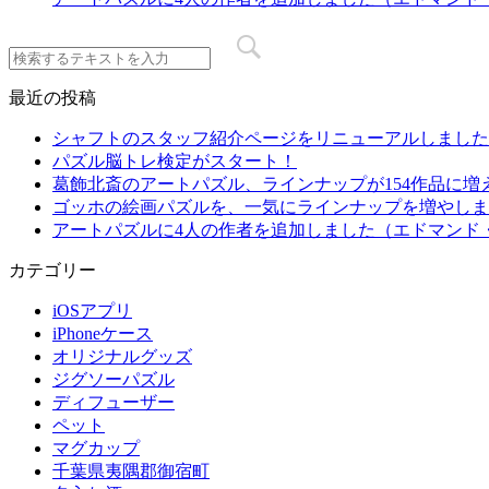
最近の投稿
シャフトのスタッフ紹介ページをリニューアルしました
パズル脳トレ検定がスタート！
葛飾北斎のアートパズル、ラインナップが154作品に増
ゴッホの絵画パズルを、一気にラインナップを増やしま
アートパズルに4人の作者を追加しました（エドマンド
カテゴリー
iOSアプリ
iPhoneケース
オリジナルグッズ
ジグソーパズル
ディフューザー
ペット
マグカップ
千葉県夷隅郡御宿町