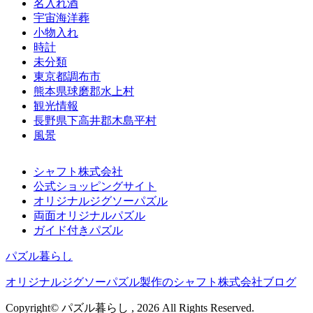
名入れ酒
宇宙海洋葬
小物入れ
時計
未分類
東京都調布市
熊本県球磨郡水上村
観光情報
長野県下高井郡木島平村
風景
シャフト株式会社
公式ショッピングサイト
オリジナルジグソーパズル
両面オリジナルパズル
ガイド付きパズル
パズル暮らし
オリジナルジグソーパズル製作のシャフト株式会社ブログ
Copyright© パズル暮らし , 2026 All Rights Reserved.