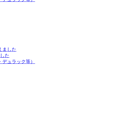
えました
した
・デュラック等）