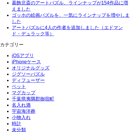
葛飾北斎のアートパズル、ラインナップが154作品に増
えました
ゴッホの絵画パズルを、一気にラインナップを増やしま
した
アートパズルに4人の作者を追加しました（エドマン
ド・デュラック等）
カテゴリー
iOSアプリ
iPhoneケース
オリジナルグッズ
ジグソーパズル
ディフューザー
ペット
マグカップ
千葉県夷隅郡御宿町
名入れ酒
宇宙海洋葬
小物入れ
時計
未分類