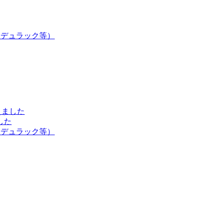
・デュラック等）
えました
した
・デュラック等）