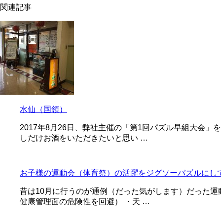
関連記事
水仙（国領）
2017年8月26日、弊社主催の「第1回パズル早組大
しだけお酒をいただきたいと思い …
お子様の運動会（体育祭）の活躍をジグソーパズルにし
昔は10月に行うのが通例（だった気がします）だった運
健康管理面の危険性を回避） ・天 …