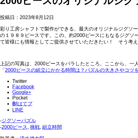
2000ピースのオリジナルジ
投稿日：
2023年8月12日
彩り工房シャフトで製作ができる、最大のオリジナルジグソー
の１９８９ピースです。この、約2000ピースにもなるジグ
て皆様にも情報としてご提供させていただきたい！ そう考え
上記の写真は、2000ピースをバラしたところ。ここから、
「
2000ピースの組立にかかる時間は？パズルの大きさやコツ
Twitter
Facebook
Google+
Pocket
B!
はてブ
LINE
-
ジグソーパズル
-
2000ピース
,
挑戦
,
組立時間