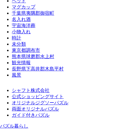
ペット
マグカップ
千葉県夷隅郡御宿町
名入れ酒
宇宙海洋葬
小物入れ
時計
未分類
東京都調布市
熊本県球磨郡水上村
観光情報
長野県下高井郡木島平村
風景
シャフト株式会社
公式ショッピングサイト
オリジナルジグソーパズル
両面オリジナルパズル
ガイド付きパズル
パズル暮らし