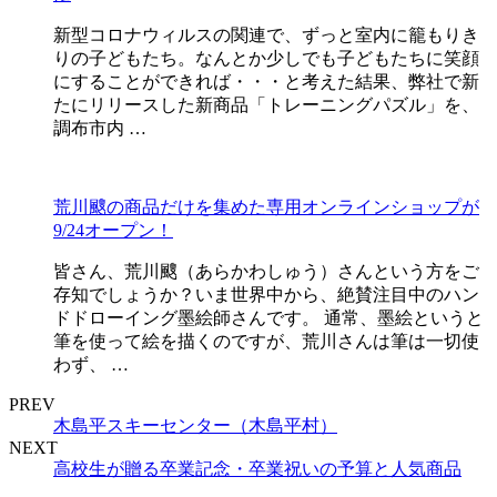
新型コロナウィルスの関連で、ずっと室内に籠もりき
りの子どもたち。なんとか少しでも子どもたちに笑顔
にすることができれば・・・と考えた結果、弊社で新
たにリリースした新商品「トレーニングパズル」を、
調布市内 …
荒川颼の商品だけを集めた専用オンラインショップが
9/24オープン！
皆さん、荒川颼（あらかわしゅう）さんという方をご
存知でしょうか？いま世界中から、絶賛注目中のハン
ドドローイング墨絵師さんです。 通常、墨絵というと
筆を使って絵を描くのですが、荒川さんは筆は一切使
わず、 …
PREV
木島平スキーセンター（木島平村）
NEXT
高校生が贈る卒業記念・卒業祝いの予算と人気商品