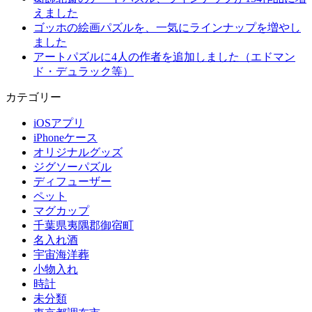
えました
ゴッホの絵画パズルを、一気にラインナップを増やし
ました
アートパズルに4人の作者を追加しました（エドマン
ド・デュラック等）
カテゴリー
iOSアプリ
iPhoneケース
オリジナルグッズ
ジグソーパズル
ディフューザー
ペット
マグカップ
千葉県夷隅郡御宿町
名入れ酒
宇宙海洋葬
小物入れ
時計
未分類