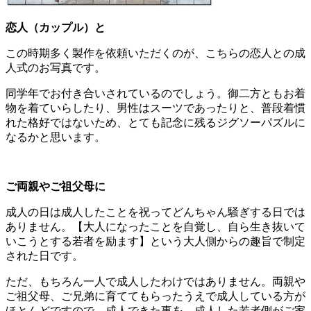
恋人（カップル）と
この時期多く製作を依頼いただくのが、こちらの恋人との成
人式のお写真です。
同学年でお付き合いされているのでしょう。御二方ともお着
物を着ていらしたり、男性はスーツであったりと、普段着慣
れた格好ではないため、とても記念に残るジグソーパズルに
なるかと思います。
ご両親やご祖父母に
成人の日は成人したことを祝ってどんちゃん騒ぎする日では
ありません。【大人になったことを自覚し、自ら生き抜いて
いこうとする若者を励ます】という大人側からの趣旨で制定
された日です。
ただ、もちろん一人で成人したわけではありません。両親や
ご祖父母、ご兄弟に育ててもらったうえで成人している方が
ほとんどですので、成人できた事を、成人した若者側がご家