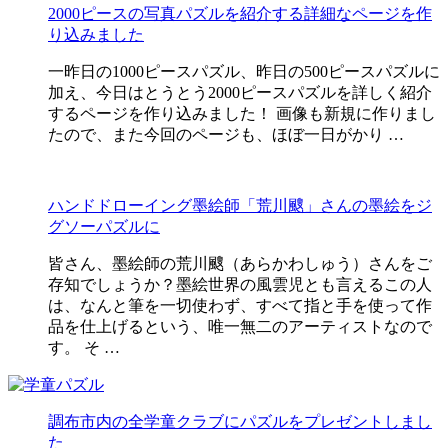
2000ピースの写真パズルを紹介する詳細なページを作
り込みました
一昨日の1000ピースパズル、昨日の500ピースパズルに
加え、今日はとうとう2000ピースパズルを詳しく紹介
するページを作り込みました！ 画像も新規に作りまし
たので、また今回のページも、ほぼ一日がかり …
ハンドドローイング墨絵師「荒川颼」さんの墨絵をジ
グソーパズルに
皆さん、墨絵師の荒川颼（あらかわしゅう）さんをご
存知でしょうか？墨絵世界の風雲児とも言えるこの人
は、なんと筆を一切使わず、すべて指と手を使って作
品を仕上げるという、唯一無二のアーティストなので
す。 そ …
調布市内の全学童クラブにパズルをプレゼントしまし
た