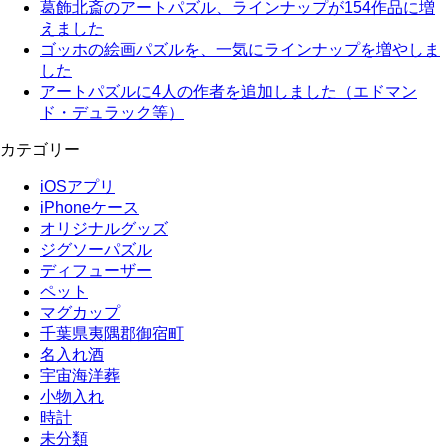
葛飾北斎のアートパズル、ラインナップが154作品に増
えました
ゴッホの絵画パズルを、一気にラインナップを増やしま
した
アートパズルに4人の作者を追加しました（エドマン
ド・デュラック等）
カテゴリー
iOSアプリ
iPhoneケース
オリジナルグッズ
ジグソーパズル
ディフューザー
ペット
マグカップ
千葉県夷隅郡御宿町
名入れ酒
宇宙海洋葬
小物入れ
時計
未分類