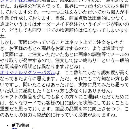
せん。お客様の写真を使って、世界に一つだけのパズルを製作
しておりますので、一つ一つご注文をいただいてから職人が手
作業で作成しております。当然、商品点数は圧倒的に少なく、
通販というよりはオーダーメイド発注というイメージが強いの
で、どうしても同ワードでの検索順位は低くなってしまいます
ね。
しかし、実際にやっていることはネット上でご注文をいただ
き、お客様のもとへ商品をお届けするので、ようは通販です
（実際には、ご注文いただいたあとに画像の調整等でメールの
やり取りが発生するので、注文してはい終わり！という一般的
な既成品の通販とは異なりますけどね）。
オリジナルジグソーパズル
は、ここ数年でかなり認知度が高く
なってきたように思えます。ただ、それでもご存知ない方も多
いですし、聞いたことはあったけど、実際に見てみたら思って
いた以上に感動した！という方も少なくはありません。
シャフトの製品を少しでも多くの方々にご理解いただくために
は、色々なワードでお客様の目に触れる状態にしておくことも
重要だと思っております。製品の品質を常に向上させつつ、こ
のあたりの努力も継続的に行っていく必要がありますね。
Twitter