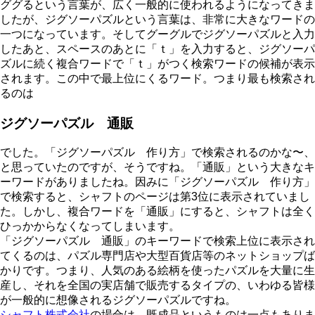
ググるという言葉が、
広く一般的に使われるようになってきま
したが、
ジグソーパズルという言葉は、
非常に大きなワードの
一つになっています。
そしてグーグルでジグソーパズルと入力
したあと、
スペースのあとに「ｔ」を入力すると、
ジグソーパ
ズルに続く複合ワードで「ｔ」
がつく検索ワードの候補が表示
されます。
この中で最上位にくるワード。つまり最も検索され
るのは
ジグソーパズル 通販
でした。「ジグソーパズル 作り方」で検索されるのかな〜、
と思っていたのですが、
そうですね。「通販」という大きなキ
ーワードがありましたね。
因みに「ジグソーパズル 作り方」
で検索すると、
シャフトのページは第3位に表示されていまし
た。しかし、
複合ワードを「通販」にすると、
シャフトは全く
ひっかからなくなってしまいます。
「ジグソーパズル 通販」のキーワードで検索上位に表示され
てくるのは、パズル専門店や大型百貨店等のネットショップば
かりです。つまり、人気のある絵柄を使ったパズルを大量に生
産し、それを全国の実店舗で販売するタイプの、いわゆる皆様
が一般的に想像されるジグソーパズルですね。
シャフト株式会社
の場合は、既成品というものは一点もありま