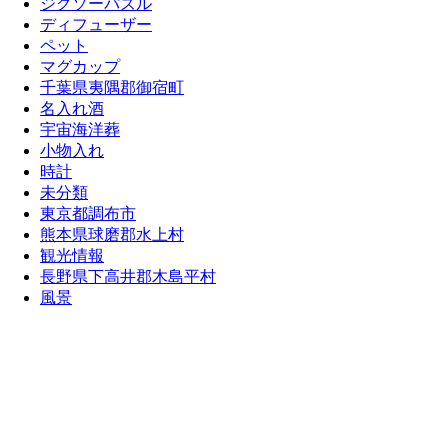
ジグソーパズル
ディフューザー
ペット
マグカップ
千葉県夷隅郡御宿町
名入れ酒
宇宙海洋葬
小物入れ
時計
未分類
東京都調布市
熊本県球磨郡水上村
観光情報
長野県下高井郡木島平村
風景