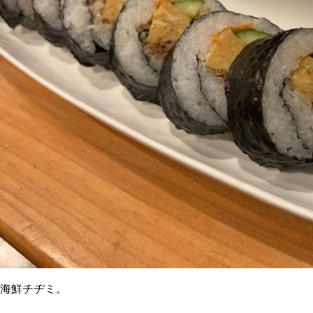
海鮮チヂミ。