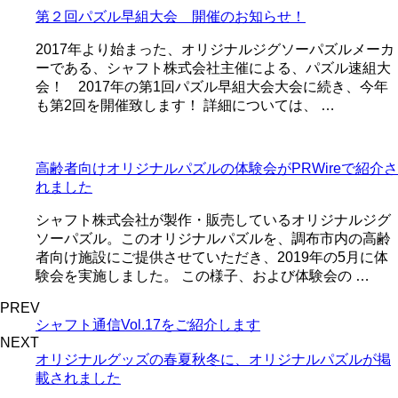
第２回パズル早組大会 開催のお知らせ！
2017年より始まった、オリジナルジグソーパズルメーカ
ーである、シャフト株式会社主催による、パズル速組大
会！ 2017年の第1回パズル早組大会大会に続き、今年
も第2回を開催致します！ 詳細については、 …
高齢者向けオリジナルパズルの体験会がPRWireで紹介さ
れました
シャフト株式会社が製作・販売しているオリジナルジグ
ソーパズル。このオリジナルパズルを、調布市内の高齢
者向け施設にご提供させていただき、2019年の5月に体
験会を実施しました。 この様子、および体験会の …
PREV
シャフト通信Vol.17をご紹介します
NEXT
オリジナルグッズの春夏秋冬に、オリジナルパズルが掲
載されました