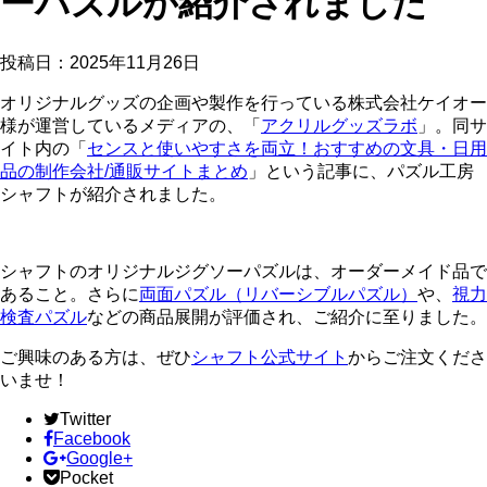
ーパズルが紹介されました
投稿日：
2025年11月26日
オリジナルグッズの企画や製作を行っている株式会社ケイオー
様が運営しているメディアの、「
アクリルグッズラボ
」。同サ
イト内の「
センスと使いやすさを両立！おすすめの文具・日用
品の制作会社/通販サイトまとめ
」という記事に、パズル工房
シャフトが紹介されました。
シャフトのオリジナルジグソーパズルは、オーダーメイド品で
あること。さらに
両面パズル（リバーシブルパズル）
や、
視力
検査パズル
などの商品展開が評価され、ご紹介に至りました。
ご興味のある方は、ぜひ
シャフト公式サイト
からご注文くださ
いませ！
Twitter
Facebook
Google+
Pocket