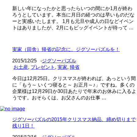
新しい年になったかと思ったらいつの間にか1月が終わ
ろうとしています。本当に月日の経つのは早いものだな
ーと実感いたします。 1月も元旦や成人の日などイベン
トはありましたが、2月にもビッグイベントが待って …
実家（田舎）帰省の記念に、ジグソーパズルを！
2015/12/25
-
ジグソーパズル
お土産
,
プレゼント
,
実家
,
帰省
今日は12月25日。クリスマスが終われば、あっという間
に「もう～ いくつ寝ると～ お正月～♪」ですね。多くの
企業様は12月29日か30日あたりで年末のお休みに入るよ
うです。おそらくは、お父さんのお仕事 …
ジグソーパズルの2015年クリスマス納品、締め切りまで
残り1日！