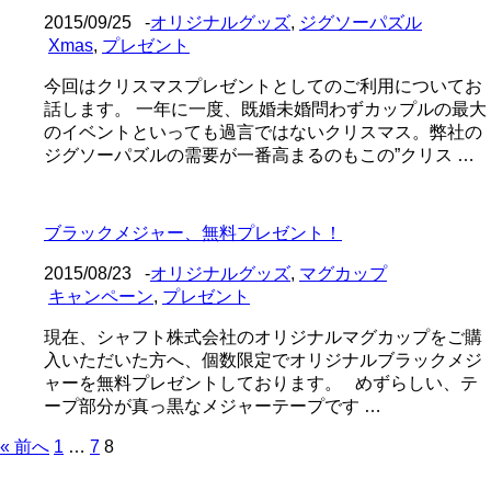
2015/09/25
-
オリジナルグッズ
,
ジグソーパズル
Xmas
,
プレゼント
今回はクリスマスプレゼントとしてのご利用についてお
話します。 一年に一度、既婚未婚問わずカップルの最大
のイベントといっても過言ではないクリスマス。弊社の
ジグソーパズルの需要が一番高まるのもこの”クリス …
ブラックメジャー、無料プレゼント！
2015/08/23
-
オリジナルグッズ
,
マグカップ
キャンペーン
,
プレゼント
現在、シャフト株式会社のオリジナルマグカップをご購
入いただいた方へ、個数限定でオリジナルブラックメジ
ャーを無料プレゼントしております。 めずらしい、テ
ープ部分が真っ黒なメジャーテープです …
« 前へ
1
…
7
8