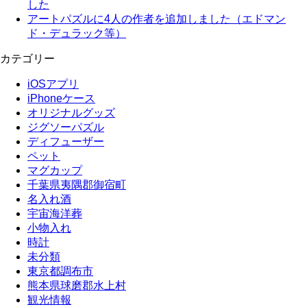
した
アートパズルに4人の作者を追加しました（エドマン
ド・デュラック等）
カテゴリー
iOSアプリ
iPhoneケース
オリジナルグッズ
ジグソーパズル
ディフューザー
ペット
マグカップ
千葉県夷隅郡御宿町
名入れ酒
宇宙海洋葬
小物入れ
時計
未分類
東京都調布市
熊本県球磨郡水上村
観光情報