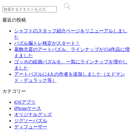
最近の投稿
シャフトのスタッフ紹介ページをリニューアルしまし
た
パズル脳トレ検定がスタート！
葛飾北斎のアートパズル、ラインナップが154作品に増
えました
ゴッホの絵画パズルを、一気にラインナップを増やし
ました
アートパズルに4人の作者を追加しました（エドマン
ド・デュラック等）
カテゴリー
iOSアプリ
iPhoneケース
オリジナルグッズ
ジグソーパズル
ディフューザー