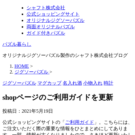
シャフト株式会社
公式ショッピングサイト
オリジナルジグソーパズル
両面オリジナルパズル
ガイド付きパズル
パズル暮らし
オリジナルジグソーパズル製作のシャフト株式会社ブログ
HOME
>
ジグソーパズル
>
ジグソーパズル
マグカップ
名入れ酒
小物入れ
時計
shopページのご利用ガイドを更新
投稿日：
2021年5月19日
公式ショッピングサイトの「
ご利用ガイド
」。こちらには、
ご注文いただく際の重要な情報をひとまとめにしてありま
す。一部、情報が古くなりましたので、さきほど更新いたし