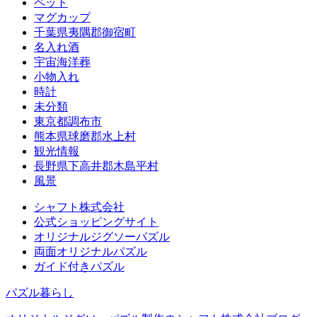
ペット
マグカップ
千葉県夷隅郡御宿町
名入れ酒
宇宙海洋葬
小物入れ
時計
未分類
東京都調布市
熊本県球磨郡水上村
観光情報
長野県下高井郡木島平村
風景
シャフト株式会社
公式ショッピングサイト
オリジナルジグソーパズル
両面オリジナルパズル
ガイド付きパズル
パズル暮らし