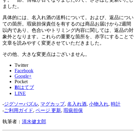
ました。
具体的には、名入れ酒の送料について。および、返品につい
ての箇所。瑕疵担保責任を有するのは商品お届けから2週間
以内であり、色合いやトリミング内容に関しては、返品の対
象外となります。これらの重要な箇所を、赤字にすることで
文章を読みやすく変更させていただきました。
その他、大きな変更点はございません。
Twitter
Facebook
Google+
Pocket
B!
はてブ
LINE
-
ジグソーパズル
,
マグカップ
,
名入れ酒
,
小物入れ
,
時計
-
ご利用ガイド
,
ページ 更新
,
瑕疵担保
執筆者：
清水健太郎