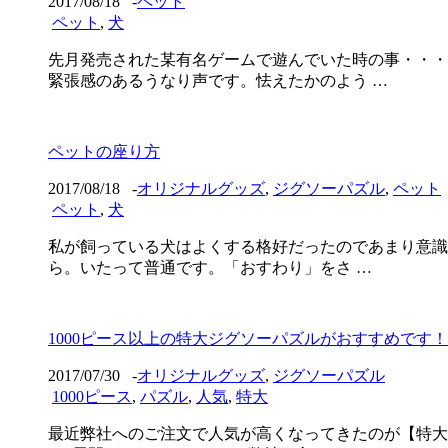
2017/08/18
-
ペット
ペット
,
犬
先月発売された某有名ゲームで遊んでいた時の事・・・
緊張感のあるうなり声です。怯えたかのよう …
ペットの座り方
2017/08/18
-
オリジナルグッズ
,
ジグソーパズル
,
ペット
ペット
,
犬
私が飼っている犬はよくする格好だったのであまり意識
ら。いたって普通です。「おすわり」をさ …
1000ピース以上の特大ジグソーパズルがおすすめです！
2017/07/30
-
オリジナルグッズ
,
ジグソーパズル
1000ピース
,
パズル
,
人気
,
特大
最近弊社へのご注文で人気が高くなってきたのが【特大