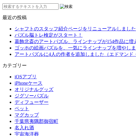
最近の投稿
シャフトのスタッフ紹介ページをリニューアルしました
パズル脳トレ検定がスタート！
葛飾北斎のアートパズル、ラインナップが154作品に増
ゴッホの絵画パズルを、一気にラインナップを増やしま
アートパズルに4人の作者を追加しました（エドマンド
カテゴリー
iOSアプリ
iPhoneケース
オリジナルグッズ
ジグソーパズル
ディフューザー
ペット
マグカップ
千葉県夷隅郡御宿町
名入れ酒
宇宙海洋葬