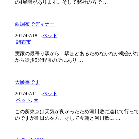
の4展開があります。そして弊社の方で …
西調布でディナー
2017/07/18
-
ペット
調布市
実家の最寄り駅から二駅ほどあるためなかなか機会がな
から徒歩5分程度の所にあり …
大惨事です
2017/07/11
-
ペット
ペット
,
犬
この所東京は天気が良かったため河川敷に連れて行って
のですが昨日の夕方、そして今朝と河川敷に …