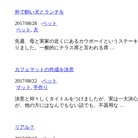
外で飼い犬とランチを
2017/08/28
-
ペット
ペット
,
犬
先週、母と実家の近くにあるカウボーイというステーキ
りました。一般的にテラス席と言われる席 …
カフェマットの作成を決意
2017/08/22
-
ペット
マット
,
手作り
決意と仰々しくタイトルをつけましたが、実は一大決心
が、他の方にはなんでもない話でも、不器用な …
リアル？