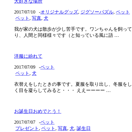
大好きな場所
2017/07/10
-
オリジナルグッズ
,
ジグソーパズル
,
ペット
ペット
,
写真
,
犬
我が家の犬は散歩が少し苦手です。ワンちゃんを飼って
り、人間と同様様々です（と知っている風に語 …
洋服に紛れて
2017/07/09
-
ペット
ペット
,
犬
衣替えをしたときの事です。夏服を取り出し、冬服をし
く目を凝らしてみると・・・ ええーーーー …
お誕生日おめでとう！
2017/07/07
-
ペット
プレゼント
,
ペット
,
写真
,
犬
,
誕生日