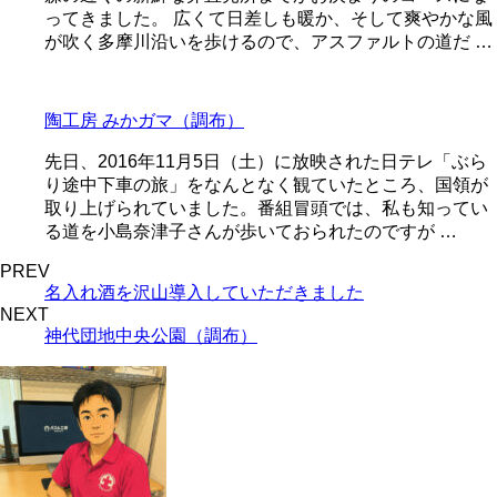
ってきました。 広くて日差しも暖か、そして爽やかな風
が吹く多摩川沿いを歩けるので、アスファルトの道だ …
陶工房 みかガマ（調布）
先日、2016年11月5日（土）に放映された日テレ「ぶら
り途中下車の旅」をなんとなく観ていたところ、国領が
取り上げられていました。番組冒頭では、私も知ってい
る道を小島奈津子さんが歩いておられたのですが …
PREV
名入れ酒を沢山導入していただきました
NEXT
神代団地中央公園（調布）