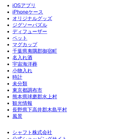
iOSアプリ
iPhoneケース
オリジナルグッズ
ジグソーパズル
ディフューザー
ペット
マグカップ
千葉県夷隅郡御宿町
名入れ酒
宇宙海洋葬
小物入れ
時計
未分類
東京都調布市
熊本県球磨郡水上村
観光情報
長野県下高井郡木島平村
風景
シャフト株式会社
公式ショッピングサイト