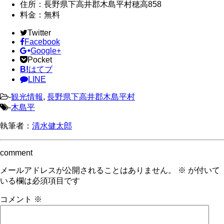
住所：長野県下高井郡木島平村穂高858
料金：無料
Twitter
Facebook
Google+
Pocket
B!
はてブ
LINE
-
観光情報
,
長野県下高井郡木島平村
-
木島平
執筆者：
清水健太郎
comment
メールアドレスが公開されることはありません。
※
が付いて
いる欄は必須項目です
コメント
※