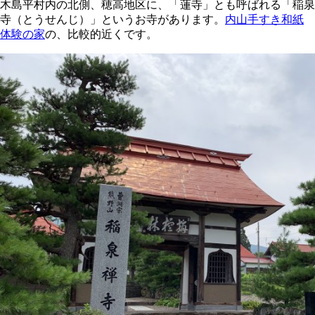
木島平村内の北側、穂高地区に、「蓮寺」とも呼ばれる「稲泉
寺（とうせんじ）」というお寺があります。
内山手すき和紙
体験の家
の、比較的近くです。