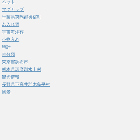
ペット
マグカップ
千葉県夷隅郡御宿町
名入れ酒
宇宙海洋葬
小物入れ
時計
未分類
東京都調布市
熊本県球磨郡水上村
観光情報
長野県下高井郡木島平村
風景