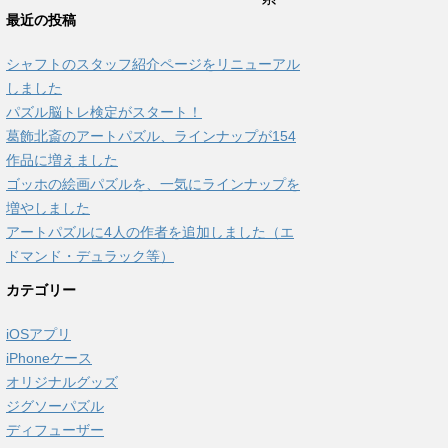
最近の投稿
シャフトのスタッフ紹介ページをリニューアル
しました
パズル脳トレ検定がスタート！
葛飾北斎のアートパズル、ラインナップが154
作品に増えました
ゴッホの絵画パズルを、一気にラインナップを
増やしました
アートパズルに4人の作者を追加しました（エ
ドマンド・デュラック等）
カテゴリー
iOSアプリ
iPhoneケース
オリジナルグッズ
ジグソーパズル
ディフューザー