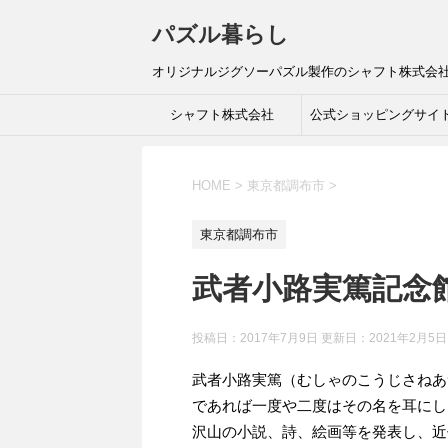
パズル暮らし
オリジナルジグソーパズル製作のシャフト株式会
シャフト株式会社
公式ショッピングサイ
HOME
>
東京都調布市
>
東京都調布市
武者小路実篤記念
投稿日：2017年7月9日 更新日：
2021年2月5日
武者小路実篤（むしゃのこうじさねあ
であれば一度や二度はその名を耳にし
沢山の小説、詩、絵画等を発表し、近