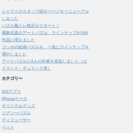
シャフトのスタッフ紹介ページをリニューアル
しました
パズル脳トレ検定がスタート！
葛飾北斎のアートパズル、ラインナップが154
作品に増えました
ゴッホの絵画パズルを、一気にラインナップを
増やしました
アートパズルに4人の作者を追加しました（エ
ドマンド・デュラック等）
カテゴリー
iOSアプリ
iPhoneケース
オリジナルグッズ
ジグソーパズル
ディフューザー
ペット