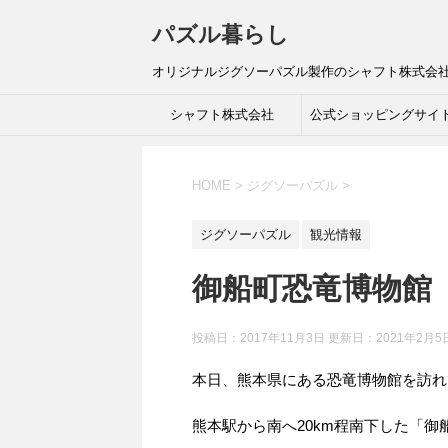
パズル暮らし
オリジナルジグソーパズル製作のシャフト株式会
シャフト株式会社
公式ショッピングサイ
HOME
>
ジグソーパズル
>
ジグソーパズル
観光情報
御船町恐竜博物館
投稿日：2017年11月3日 更新日：
2021年2月5
本日、熊本県にある恐竜博物館を訪れ
熊本駅から南へ20km程南下した「