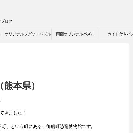
社ブログ
ト
オリジナルジグソーパズル
両面オリジナルパズル
ガイド付きパ
（熊本県）
日
てきました！
御船町」という町にある、御船町恐竜博物館です。