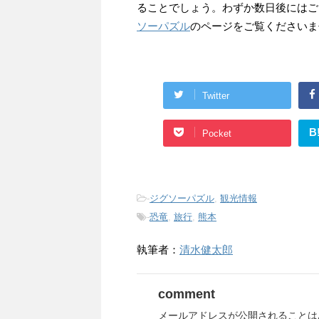
ることでしょう。わずか数日後にはご
ソーパズル
のページをご覧くださいま
Twitter
B
Pocket
-
ジグソーパズル
,
観光情報
-
恐竜
,
旅行
,
熊本
執筆者：
清水健太郎
comment
メールアドレスが公開されることは