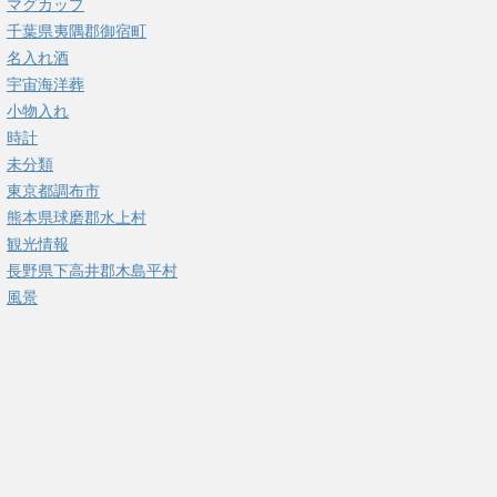
マグカップ
千葉県夷隅郡御宿町
名入れ酒
宇宙海洋葬
小物入れ
時計
未分類
東京都調布市
熊本県球磨郡水上村
観光情報
長野県下高井郡木島平村
風景