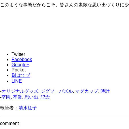
このような事態だからこそ、皆さんの素敵な思い出づくりに少
Twitter
Facebook
Google+
Pocket
B!
はてブ
LINE
-
オリジナルグッズ
,
ジグソーパズル
,
マグカップ
,
時計
-
卒園
,
卒業
,
思い出
,
記念
執筆者：
清水紘子
comment