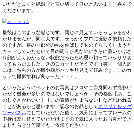
いただきますと絶対（と言い切って良いと思います）喜んで
くださいます。
最後はこのような感じです。同じに見えていらっしゃるかわ
かりませんが、同じ犬です。せっかくプロに撮影を依頼した
のですが、横の耳部分の毛を伸ばして女の子らしくしようと
カットしていたせいで目の周りが黒なのにさらに覆いかぶさ
り顔がよくわからない状態だったため思い切ってバッサリ切
ってもらいました。きのこカットだそうです（笑）。個人的
にはこちらの方が目や顔がハッキリ見えて好みです。このカ
ットで撮影すれば良かった・・・。
といったようにペットのお写真はプロやご自身問わず撮影い
ただく機会が多いのではないでしょうか。その都度【あ、こ
のしぐさかわいい】【この表情がたまらない】など思われる
ことがあるかと思います。記念のお品として
オリジナルジグ
ソーパズル
にしていただいた後も、気分によってフレームの
中身は差し替えていただけますので気に入ったお写真ができ
ましたらぜひ何度でもご依頼ください！