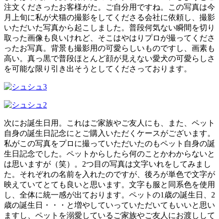
注文くださったお客様がた。ご自分用ですね。この写真は今
月上旬に私が犬猫の撮影をしてくださる会社に依頼し、撮影
いただいた写真から起こしました。普段何気ない瞬間を切り
取った画像も良いけれど、そこはやはりプロが撮ってくださ
ったお写真。背景も撮影用の可愛らしいものですし、画素も
高い。真っ黒で普段ほとんど顔が見えない愛犬の可愛らしさ
を可能な限り引き出そうとしてくださっております。
次にお誕生日用。これはご家族やご友人にも、また、ペット
自身の誕生日記念にとご購入いただくケースがございます。
私がこの写真をプロに撮っていただいたのもペット自身の誕
生日記念でした。ペットからしたら何のことかわからないと
は思いますが（笑）。2つ目の写真は文字いれをしてみまし
た。それぞれの名前を入れたのですが、後ろが単色で文字が
映えていてとても良いと思います。文字も服と同系色を使用
し、全体に統一感が出ております。ペットの1歳の誕生日、2
歳の誕生日・・・と増やしていっていただいてもいいと思い
ますし、ペットを溺愛しているご家族やご友人にお渡しして