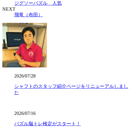
ジグソーパズル 人気
NEXT
飛竜（布田）
2026/07/28
シャフトのスタッフ紹介ページをリニューアルしまし
た
2026/07/16
パズル脳トレ検定がスタート！