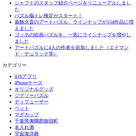
シャフトのスタッフ紹介ページをリニューアルしまし
た
パズル脳トレ検定がスタート！
葛飾北斎のアートパズル、ラインナップが154作品に増
えました
ゴッホの絵画パズルを、一気にラインナップを増やし
ました
アートパズルに4人の作者を追加しました（エドマン
ド・デュラック等）
カテゴリー
iOSアプリ
iPhoneケース
オリジナルグッズ
ジグソーパズル
ディフューザー
ペット
マグカップ
千葉県夷隅郡御宿町
名入れ酒
宇宙海洋葬