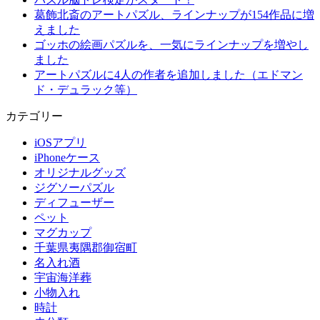
葛飾北斎のアートパズル、ラインナップが154作品に増
えました
ゴッホの絵画パズルを、一気にラインナップを増やし
ました
アートパズルに4人の作者を追加しました（エドマン
ド・デュラック等）
カテゴリー
iOSアプリ
iPhoneケース
オリジナルグッズ
ジグソーパズル
ディフューザー
ペット
マグカップ
千葉県夷隅郡御宿町
名入れ酒
宇宙海洋葬
小物入れ
時計