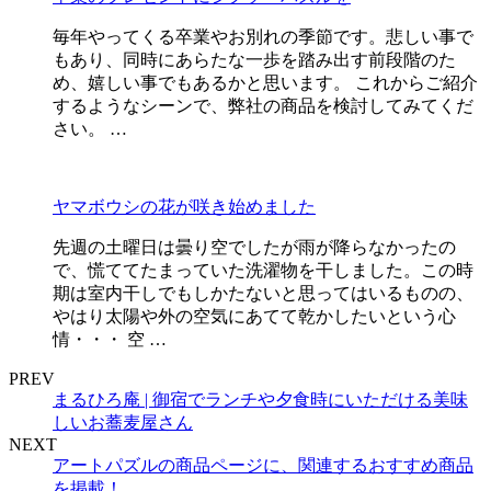
毎年やってくる卒業やお別れの季節です。悲しい事で
もあり、同時にあらたな一歩を踏み出す前段階のた
め、嬉しい事でもあるかと思います。 これからご紹介
するようなシーンで、弊社の商品を検討してみてくだ
さい。 …
ヤマボウシの花が咲き始めました
先週の土曜日は曇り空でしたが雨が降らなかったの
で、慌ててたまっていた洗濯物を干しました。この時
期は室内干しでもしかたないと思ってはいるものの、
やはり太陽や外の空気にあてて乾かしたいという心
情・・・ 空 …
PREV
まるひろ庵 | 御宿でランチや夕食時にいただける美味
しいお蕎麦屋さん
NEXT
アートパズルの商品ページに、関連するおすすめ商品
を掲載！