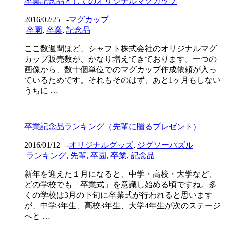
卒業記念品としてのオリジナルマグカップ
2016/02/25
-
マグカップ
卒園
,
卒業
,
記念品
ここ数週間ほど、シャフト株式会社のオリジナルマグ
カップ販売数が、かなり増えてきております。一つの
画像から、数十個単位でのマグカップ作成依頼が入っ
ているためです。それもそのはず、あと1ヶ月もしない
うちに …
卒業記念品ランキング（先輩に贈るプレゼント）
2016/01/12
-
オリジナルグッズ
,
ジグソーパズル
ランキング
,
先輩
,
卒園
,
卒業
,
記念品
新年を迎えた１月になると、中学・高校・大学など、
どの学校でも「卒業式」を意識し始める頃ですね。多
くの学校は3月の下旬に卒業式が行われると思います
が、中学3年生、高校3年生、大学4年生が次のステージ
へと …