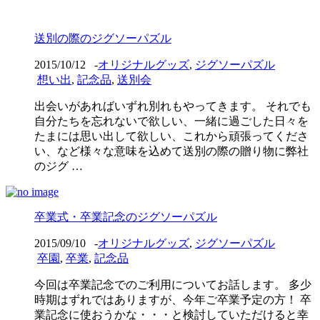
送別の際のジグソーパズル
2015/10/12
-
オリジナルグッズ
,
ジグソーパズル
想い出
,
記念品
,
送別会
出会いがあればいずれ別れもやってきます。 それでも
自分たちを忘れないで欲しい、一緒に過ごした日々を
たまには思い出して欲しい、これから頑張ってくださ
い、など様々な意味を込めて送別の際の贈り物に弊社
のジグ …
卒業式・卒業記念のジグソーパズル
2015/09/10
-
オリジナルグッズ
,
ジグソーパズル
卒園
,
卒業
,
記念品
今回は卒業記念でのご利用についてお話します。 多少
時期はずれではありますが、今年ご卒業予定の方！ 卒
業記念に使おうかな・・・と検討していただけると幸