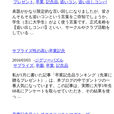
プレゼント
,
卒業
,
記念品
,
追いコン
,
追い出しコンパ
表題がかなり限定的な言い回しになりましたが、皆さ
んそもそも追いコンという言葉をご存知でしょうか。
学生（主に大学生）がよく使う言葉です。正式名称を
【追い出しコンパ】といい、サークルやクラブ活動を
している …
サプライズ性の高い卒業記念
2016/03/03
-
ジグソーパズル
サプライズ
,
卒園
,
卒業
,
記念品
私が1月に書いた記事「卒業記念品ランキング（先輩に
贈るプレゼント）」は、本ブログの中でダントツの一
番人気になっています。この記事は、実際に大学1年生
68名にアンケートを取らせていただき、その結果を使
っ …