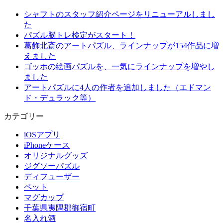
シャフトのスタッフ紹介ページをリニューアルしまし
た
パズル脳トレ検定がスタート！
葛飾北斎のアートパズル、ラインナップが154作品に増
えました
ゴッホの絵画パズルを、一気にラインナップを増やし
ました
アートパズルに4人の作者を追加しました（エドマン
ド・デュラック等）
カテゴリー
iOSアプリ
iPhoneケース
オリジナルグッズ
ジグソーパズル
ディフューザー
ペット
マグカップ
千葉県夷隅郡御宿町
名入れ酒