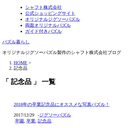
シャフト株式会社
公式ショッピングサイト
オリジナルジグソーパズル
両面オリジナルパズル
ガイド付きパズル
パズル暮らし
オリジナルジグソーパズル製作のシャフト株式会社ブログ
HOME
>
記念品
「 記念品 」 一覧
2018年の卒業記念品にオススメな写真パズル！
2017/12/29
-
ジグソーパズル
卒園
,
卒業
,
記念品