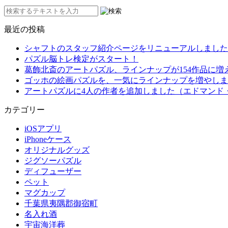
最近の投稿
シャフトのスタッフ紹介ページをリニューアルしました
パズル脳トレ検定がスタート！
葛飾北斎のアートパズル、ラインナップが154作品に増
ゴッホの絵画パズルを、一気にラインナップを増やしま
アートパズルに4人の作者を追加しました（エドマンド
カテゴリー
iOSアプリ
iPhoneケース
オリジナルグッズ
ジグソーパズル
ディフューザー
ペット
マグカップ
千葉県夷隅郡御宿町
名入れ酒
宇宙海洋葬