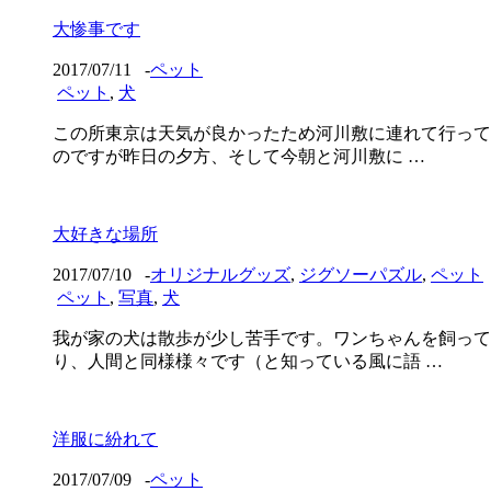
大惨事です
2017/07/11
-
ペット
ペット
,
犬
この所東京は天気が良かったため河川敷に連れて行って
のですが昨日の夕方、そして今朝と河川敷に …
大好きな場所
2017/07/10
-
オリジナルグッズ
,
ジグソーパズル
,
ペット
ペット
,
写真
,
犬
我が家の犬は散歩が少し苦手です。ワンちゃんを飼って
り、人間と同様様々です（と知っている風に語 …
洋服に紛れて
2017/07/09
-
ペット