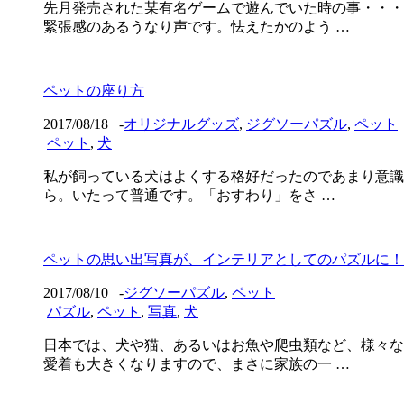
先月発売された某有名ゲームで遊んでいた時の事・・・
緊張感のあるうなり声です。怯えたかのよう …
ペットの座り方
2017/08/18
-
オリジナルグッズ
,
ジグソーパズル
,
ペット
ペット
,
犬
私が飼っている犬はよくする格好だったのであまり意識
ら。いたって普通です。「おすわり」をさ …
ペットの思い出写真が、インテリアとしてのパズルに！
2017/08/10
-
ジグソーパズル
,
ペット
パズル
,
ペット
,
写真
,
犬
日本では、犬や猫、あるいはお魚や爬虫類など、様々な
愛着も大きくなりますので、まさに家族の一 …