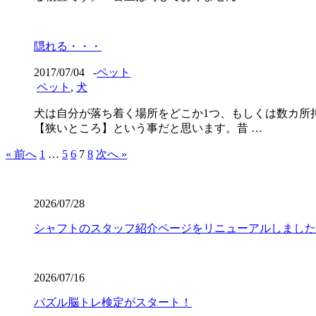
隠れる・・・
2017/07/04
-
ペット
ペット
,
犬
犬は自分が落ち着く場所をどこか1つ、もしくは数カ
【狭いところ】という事だと思います。昔 …
« 前へ
1
…
5
6
7
8
次へ »
2026/07/28
シャフトのスタッフ紹介ページをリニューアルしました
2026/07/16
パズル脳トレ検定がスタート！