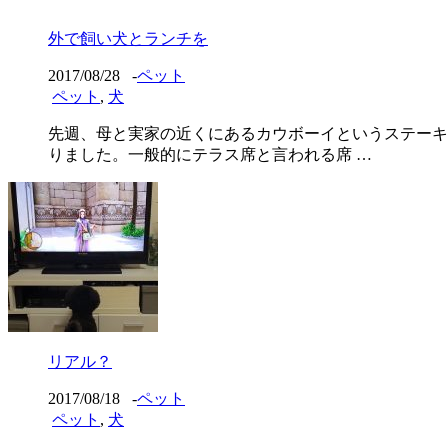
外で飼い犬とランチを
2017/08/28
-
ペット
ペット
,
犬
先週、母と実家の近くにあるカウボーイというステーキ
りました。一般的にテラス席と言われる席 …
リアル？
2017/08/18
-
ペット
ペット
,
犬