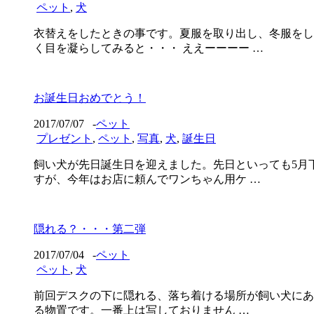
ペット
,
犬
衣替えをしたときの事です。夏服を取り出し、冬服をし
く目を凝らしてみると・・・ ええーーーー …
お誕生日おめでとう！
2017/07/07
-
ペット
プレゼント
,
ペット
,
写真
,
犬
,
誕生日
飼い犬が先日誕生日を迎えました。先日といっても5月
すが、今年はお店に頼んでワンちゃん用ケ …
隠れる？・・・第二弾
2017/07/04
-
ペット
ペット
,
犬
前回デスクの下に隠れる、落ち着ける場所が飼い犬にあ
る物置です。一番上は写しておりません …