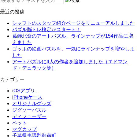
最近の投稿
シャフトのスタッフ紹介ページをリニューアルしました
パズル脳トレ検定がスタート！
葛飾北斎のアートパズル、ラインナップが154作品に増
えました
ゴッホの絵画パズルを、一気にラインナップを増やしま
した
アートパズルに4人の作者を追加しました（エドマン
ド・デュラック等）
カテゴリー
iOSアプリ
iPhoneケース
オリジナルグッズ
ジグソーパズル
ディフューザー
ペット
マグカップ
千葉県夷隅郡御宿町