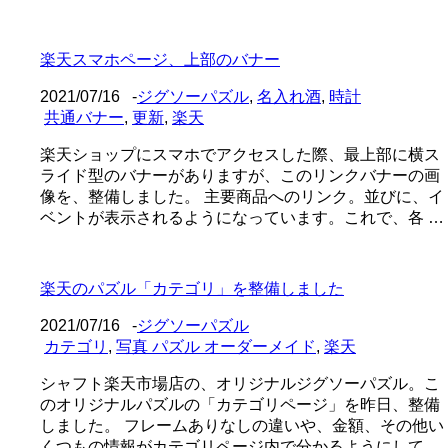
楽天スマホページ、上部のバナー
2021/07/16
-
ジグソーパズル
,
名入れ酒
,
時計
共通バナー
,
更新
,
楽天
楽天ショップにスマホでアクセスした際、最上部に横ス
ライド型のバナーがありますが、このリンクバナーの画
像を、整備しました。 主要商品へのリンク。並びに、イ
ベントが表示されるようになっています。これで、各 …
楽天のパズル「カテゴリ」を整備しました
2021/07/16
-
ジグソーパズル
カテゴリ
,
写真 パズル オーダーメイド
,
楽天
シャフト楽天市場店の、オリジナルジグソーパズル。こ
のオリジナルパズルの「カテゴリページ」を昨日、整備
しました。 フレームありなしの違いや、金額、その他い
くつもの情報がカテゴリページ内で分かるようにして …