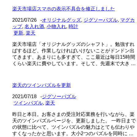
楽天市場店スマホの表示不具合を修正しました
2021/07/26
-
オリジナルグッズ
,
ジグソーパズル
,
マグカ
ップ
,
名入れ酒
,
小物入れ
,
時計
更新
,
楽天
楽天市場店「オリジナルグッズのシャフト」。勉強すれ
ばするほど、作業しなければいけないことがドンドン出
てきます、あまりにも多すぎて、ここ最近は毎日15時間
くらい楽天に費やしています。そして、先週末で大き …
楽天のツインパズルを更新
2021/07/18
-
ジグソーパズル
ツインパズル
,
楽天
昨日と本日。お客さまの受注対応業務を行いながら、楽
天のツインパズルページを、更新しました。 一昨日まで
の状態に比べて、ツインパズルの魅力はとても伝わりや
すくなったかと思います。大小2つのパズルを同時に …