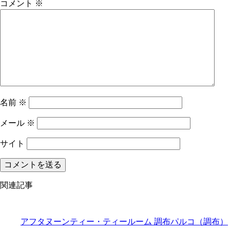
コメント
※
名前
※
メール
※
サイト
関連記事
アフタヌーンティー・ティールーム 調布パルコ（調布）