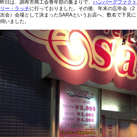
昨日は、調布市商工会青年部の集まりで、
ハンバーグファクト
リー・ラッチ
に行っておりました。その後、年末の忘年会（2
次会）会場として決まったSARAというお店へ、数名で下見に
伺いました。