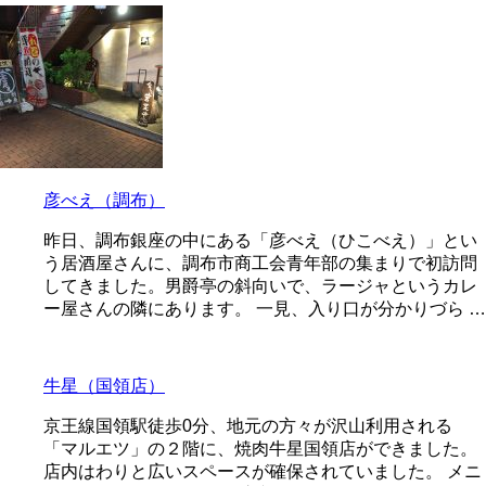
彦べえ（調布）
昨日、調布銀座の中にある「彦べえ（ひこべえ）」とい
う居酒屋さんに、調布市商工会青年部の集まりで初訪問
してきました。男爵亭の斜向いで、ラージャというカレ
ー屋さんの隣にあります。 一見、入り口が分かりづら …
牛星（国領店）
京王線国領駅徒歩0分、地元の方々が沢山利用される
「マルエツ」の２階に、焼肉牛星国領店ができました。
店内はわりと広いスペースが確保されていました。 メニ