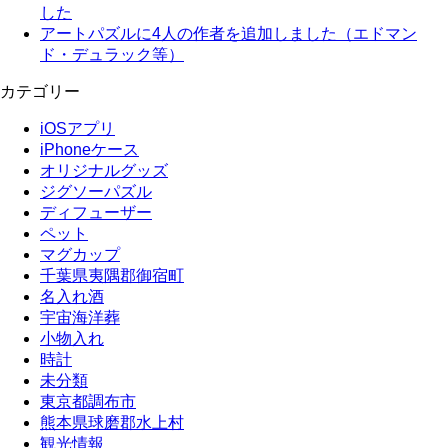
した
アートパズルに4人の作者を追加しました（エドマン
ド・デュラック等）
カテゴリー
iOSアプリ
iPhoneケース
オリジナルグッズ
ジグソーパズル
ディフューザー
ペット
マグカップ
千葉県夷隅郡御宿町
名入れ酒
宇宙海洋葬
小物入れ
時計
未分類
東京都調布市
熊本県球磨郡水上村
観光情報