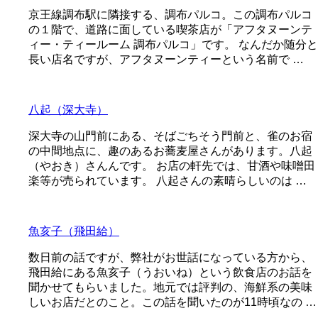
京王線調布駅に隣接する、調布パルコ。この調布パルコ
の１階で、道路に面している喫茶店が「アフタヌーンテ
ィー・ティールーム 調布パルコ」です。 なんだか随分と
長い店名ですが、アフタヌーンティーという名前で …
八起（深大寺）
深大寺の山門前にある、そばごちそう門前と、雀のお宿
の中間地点に、趣のあるお蕎麦屋さんがあります。八起
（やおき）さんんです。 お店の軒先では、甘酒や味噌田
楽等が売られています。 八起さんの素晴らしいのは …
魚亥子（飛田給）
数日前の話ですが、弊社がお世話になっている方から、
飛田給にある魚亥子（うおいね）という飲食店のお話を
聞かせてもらいました。地元では評判の、海鮮系の美味
しいお店だとのこと。この話を聞いたのが11時頃なの …