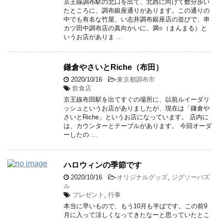
京王線調布駅の北口を出て、北西に向けて数分歩い
たところに、調布銀座通りがあります。この通りの
中でも有名な竹屋、い志井調布銀座店の並びで、串
カツ田中調布店の真向かいに、満○（まんまる）と
いうお店がありま …
鎌倉やさいとRiche（布田）
2020/10/16
-
東京都調布市
飲食店
京王線布田駅を出てすぐの場所に、以前ルイーダリ
ッシュというお店がありましたが、現在は「鎌倉や
さいとRiche」というお店になっています。 店内に
は、カウンターとテーブルがあります。 今回オーダ
ーしたの …
ハロウィンの季節です
2020/10/16
-
オリジナルグッズ
,
ジグソーパズ
ル
プレゼント
,
行事
本当に早いもので、もう10月も半ばです。この前9
月に入って涼しくなってきたなーと思っていたとこ