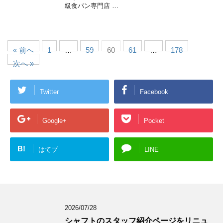
級食パン専門店 …
« 前へ
1
…
59
60
61
…
178
次へ »
Twitter
Facebook
Google+
Pocket
B!
はてブ
LINE
2026/07/28
シャフトのスタッフ紹介ページをリニュ