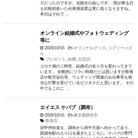
ろだったのですが、光陰矢の如しです。 雨が降る日
も比較的多いため体感温度は更に低くなりますね。
本日はそれで …
オンライン結婚式やフォトウェディング
等に
2020/10/15
-
オリジナルグッズ
,
ジグソーパズ
ル
プレゼント
,
結構
,
記念品
コロナ禍のご時世、結婚式の在り方も変わってきて
います。 全般的にツラい時期だとは思いますが飲食
店や航空会社等、ウェディング関連のお仕事等も相
当な打撃を受けているビジネスだと思います。 その
中でもこのご …
エイエス ケバブ（調布）
2020/10/15
-
東京都調布市
飲食店
旧甲州街道を、調布から府中方面へ向かって走り、
西調布駅の入り口を過ぎたところに、ケバブの専門