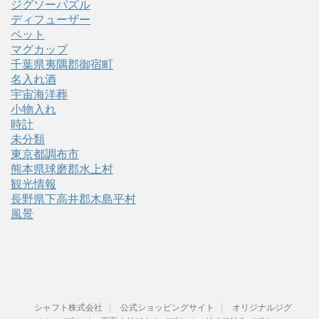
ジグソーパズル
ディフューザー
ペット
マグカップ
千葉県夷隅郡御宿町
名入れ酒
宇宙海洋葬
小物入れ
時計
未分類
東京都調布市
熊本県球磨郡水上村
観光情報
長野県下高井郡木島平村
風景
シャフト株式会社
公式ショッピングサイト
オリジナルジグ