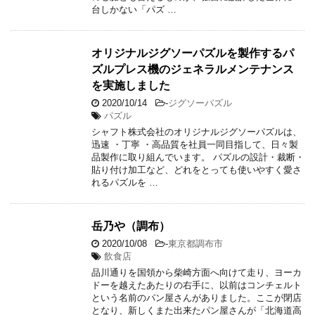
台しかない「パズ …
オリジナルジグソーパズルを製作するパ
ズルプレス機のジェネラルメンテナンス
を実施しました
2020/10/14
-
ジグソーパズル
パズル
シャフト株式会社のオリジナルジグソーパズルは、
迅速 ・丁寧 ・高品質を社員一同目指して、日々製
品製作に取り組んでいます。 パズルの設計・裁断・
貼り付け加工など、どれをとっても使いやすく愛さ
れるパズルを …
岳乃や（調布）
2020/10/08
-
東京都調布市
飲食店
品川通りを国領から柴崎方面へ向けて走り、ヨーカ
ドーを越えたあたりの右手に、以前はコンチェルト
という名前のパン屋さんがありました。ここが閉店
となり、新しくまた出来たパン屋さんが「北海道高