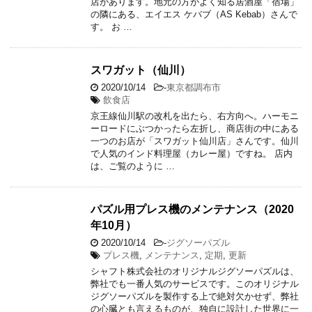
店があります。地元の方がよく知る居酒屋「宿場」
の隣にある、エイエス ケバブ（AS Kebab）さんで
す。 お …
スワガット（仙川）
2020/10/14
-
東京都調布市
飲食店
京王線仙川駅の改札を出たら、右方向へ。ハーモニ
ーロードにぶつかったら左折し、商店街の中にある
一つのお店が「スワガット仙川店」さんです。仙川
で人気のインド料理屋（カレー屋）ですね。 店内
は、ご覧のように …
パズル用プレス機のメンテナンス（2020
年10月）
2020/10/14
-
ジグソーパズル
プレス機
,
メンテナンス
,
定期
,
更新
シャフト株式会社のオリジナルジグソーパズルは、
弊社でも一番人気のサービスです。このオリジナル
ジグソーパズルを製作する上で絶対欠かせず、弊社
の心臓とも言えるものが、独自に設計した世界に一