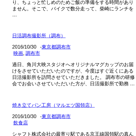
り、ちょっと忙しめのためご飯の準備をする時間があり
ません。そこで、バイクで数分走って、柴崎にランチを
…
日活調布撮影所（調布）
2016/10/30
-
東京都調布市
映画
,
調布市
過日、角川大映スタジオへオリジナルマグカップのお届
けをさせていただいたのですが、今度はすぐ近くにある
日活撮影所を訪問させていただきました。 調布市の研修
会でお会いさせていただいた方が、日活撮影所で勤務 …
焼き立てパン工房（マルエツ国領店）
2016/10/30
-
東京都調布市
飲食店
シャフト株式会社の最寄り駅である京王線国領駅の真ん