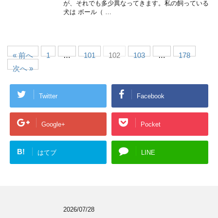
が、それでも多少異なってきます。私の飼っている
犬は ボール（ …
« 前へ
1
…
101
102
103
…
178
次へ »
Twitter
Facebook
Google+
Pocket
B!
はてブ
LINE
2026/07/28