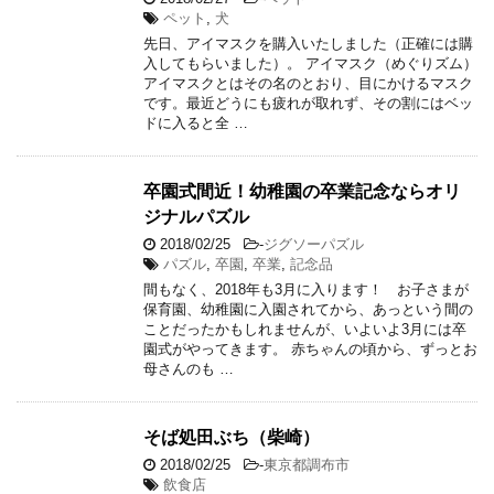
ペット
,
犬
先日、アイマスクを購入いたしました（正確には購
入してもらいました）。 アイマスク（めぐりズム）
アイマスクとはその名のとおり、目にかけるマスク
です。最近どうにも疲れが取れず、その割にはベッ
ドに入ると全 …
卒園式間近！幼稚園の卒業記念ならオリ
ジナルパズル
2018/02/25
-
ジグソーパズル
パズル
,
卒園
,
卒業
,
記念品
間もなく、2018年も3月に入ります！ お子さまが
保育園、幼稚園に入園されてから、あっという間の
ことだったかもしれませんが、いよいよ3月には卒
園式がやってきます。 赤ちゃんの頃から、ずっとお
母さんのも …
そば処田ぶち（柴崎）
2018/02/25
-
東京都調布市
飲食店