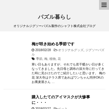
パズル暮らし
オリジナルジグソーパズル製作のシャフト株式会社ブログ
梅が咲き始める季節です
2018/02/28
-
オリジナルグッズ
,
ジグソーパズ
ル
季節
,
梅
,
植物
,
花
寒い日もありますが、それでも若干暖かい日が多く
なってきました。先日母と調布の深大寺に行ってき
た時に見かけたのでご紹介したいと思います。 梅の
花 深大寺はテラス席であればワンちゃん同伴OKの
お蕎麦屋さん …
購入したてのアイマスクが大惨事
に・・・
2018/02/27
-
ペット