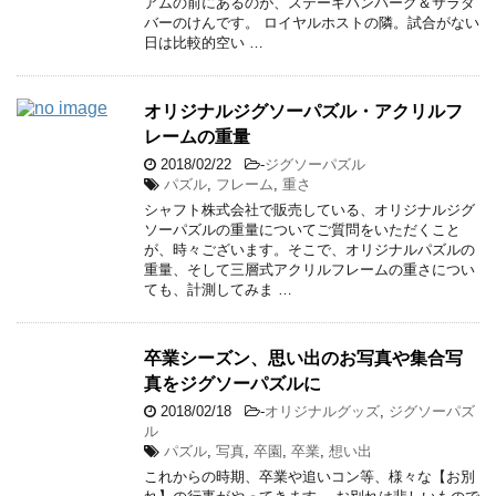
アムの前にあるのが、ステーキハンバーグ＆サラダ
バーのけんです。 ロイヤルホストの隣。試合がない
日は比較的空い …
オリジナルジグソーパズル・アクリルフ
レームの重量
2018/02/22
-
ジグソーパズル
パズル
,
フレーム
,
重さ
シャフト株式会社で販売している、オリジナルジグ
ソーパズルの重量についてご質問をいただくこと
が、時々ございます。そこで、オリジナルパズルの
重量、そして三層式アクリルフレームの重さについ
ても、計測してみま …
卒業シーズン、思い出のお写真や集合写
真をジグソーパズルに
2018/02/18
-
オリジナルグッズ
,
ジグソーパズ
ル
パズル
,
写真
,
卒園
,
卒業
,
想い出
これからの時期、卒業や追いコン等、様々な【お別