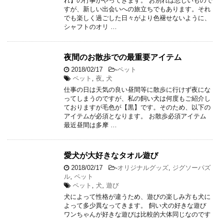
れ】の行事がやってきます。 お別れは悲しいもので
すが、新しい出会いへの旅立ちでもあります。それ
でも楽しく過ごした日々がより色褪せないように、
シャフトのオリ …
夜間のお散歩での最重要アイテム
2018/02/17
-
ペット
ペット
,
夜
,
犬
仕事の日は天気の良い昼間等に散歩に行けず夜にな
ってしまうのですが、私の飼い犬は何度もご紹介し
ておりますが毛色が【黒】です。そのため、以下の
アイテムが必須となります。 お散歩必須アイテム
最近昼間は多摩 …
愛犬が大好きなタオル遊び
2018/02/17
-
オリジナルグッズ
,
ジグソーパズ
ル
,
ペット
ペット
,
犬
,
遊び
犬によって性格が違うため、遊びの楽しみ方も犬に
よって多少異なってきます。 飼い犬の好きな遊び
ワンちゃんが好きな遊びは比較的大体同じなのです