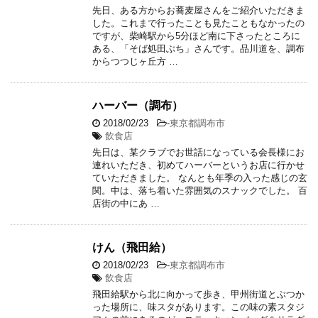
先日、ある方からお蕎麦屋さんをご紹介いただきま
した。これまで行ったことも見たこともなかったの
ですが、柴崎駅から5分ほど南に下さったところに
ある、「そば処田ぶち」さんです。品川道を、調布
からつつじヶ丘方 …
ハーバー（調布）
2018/02/23
-
東京都調布市
飲食店
先日は、某クラブでお世話になっている会長様にお
連れいただき、初めてハーバーというお店に行かせ
ていただきました。 なんとも年季の入った感じの玄
関。中は、落ち着いた雰囲気のスナックでした。 百
店街の中にあ …
けん（飛田給）
2018/02/23
-
東京都調布市
飲食店
飛田給駅から北に向かって歩き、甲州街道とぶつか
った場所に、味スタがあります。この味の素スタジ