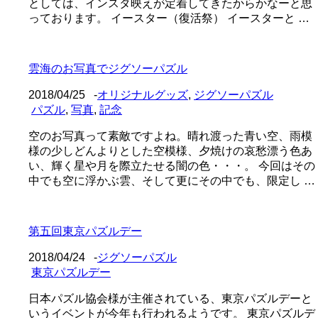
としては、インスタ映えが定着してきたからかなーと思
っております。 イースター（復活祭） イースターと …
雲海のお写真でジグソーパズル
2018/04/25
-
オリジナルグッズ
,
ジグソーパズル
パズル
,
写真
,
記念
空のお写真って素敵ですよね。晴れ渡った青い空、雨模
様の少しどんよりとした空模様、夕焼けの哀愁漂う色あ
い、輝く星や月を際立たせる闇の色・・・。 今回はその
中でも空に浮かぶ雲、そして更にその中でも、限定し …
第五回東京パズルデー
2018/04/24
-
ジグソーパズル
東京パズルデー
日本パズル協会様が主催されている、東京パズルデーと
いうイベントが今年も行われるようです。 東京パズルデ