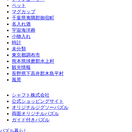
ペット
マグカップ
千葉県夷隅郡御宿町
名入れ酒
宇宙海洋葬
小物入れ
時計
未分類
東京都調布市
熊本県球磨郡水上村
観光情報
長野県下高井郡木島平村
風景
シャフト株式会社
公式ショッピングサイト
オリジナルジグソーパズル
両面オリジナルパズル
ガイド付きパズル
パズル暮らし