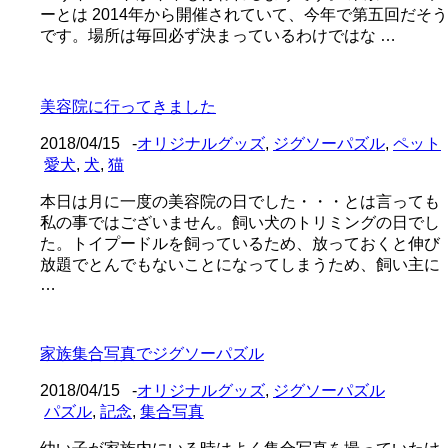
ーとは 2014年から開催されていて、今年で第五回だそう
です。場所は毎回必ず決まっているわけではな …
美容院に行ってきました
2018/04/15
-
オリジナルグッズ
,
ジグソーパズル
,
ペット
愛犬
,
犬
,
猫
本日は月に一度の美容院の日でした・・・とは言っても
私の事ではございません。飼い犬のトリミングの日でし
た。トイプードルを飼っているため、放っておくと伸び
放題でとんでもないことになってしまうため、飼い主に
…
家族集合写真でジグソーパズル
2018/04/15
-
オリジナルグッズ
,
ジグソーパズル
パズル
,
記念
,
集合写真