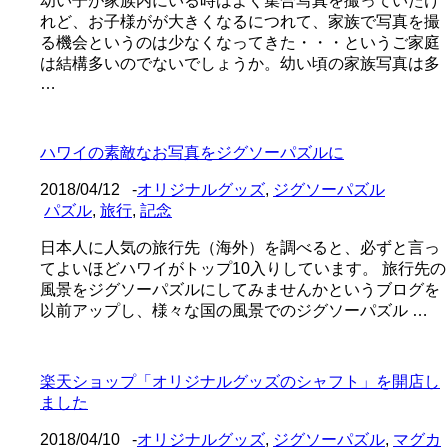
幼い子が家族内にいる時はよく集合写真を撮っていたけ
れど、お子様がが大きくなるにつれて、家族で写真を撮
る機会というのは少なくなってきた・・・というご家庭
は結構多いのでないでしょうか。幼い頃の家族写真は多
…
ハワイの素敵なお写真をジグソーパズルに
2018/04/12
-
オリジナルグッズ
,
ジグソーパズル
パズル
,
旅行
,
記念
日本人に人気の旅行先（海外）を調べると、必ずと言っ
てよいほどハワイがトップ10入りしています。 旅行先の
風景をジグソーパズルにしてみませんかというブログを
以前アップし、様々な国の風景でのジグソーパズル …
楽天ショップ「オリジナルグッズのシャフト」を開店し
ました
2018/04/10
-
オリジナルグッズ
,
ジグソーパズル
,
マグカ