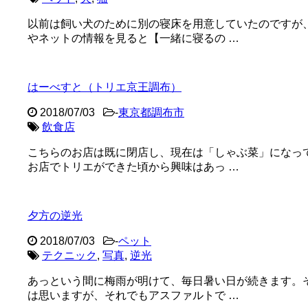
以前は飼い犬のために別の寝床を用意していたのですが
やネットの情報を見ると【一緒に寝るの …
はーべすと（トリエ京王調布）
2018/07/03
-
東京都調布市
飲食店
こちらのお店は既に閉店し、現在は「しゃぶ菜」になっ
お店でトリエができた頃から興味はあっ …
夕方の逆光
2018/07/03
-
ペット
テクニック
,
写真
,
逆光
あっという間に梅雨が明けて、毎日暑い日が続きます。
は思いますが、それでもアスファルトで …