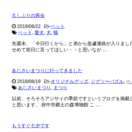
久しぶりの再会
2018/06/22
-
ペット
ペット
,
愛犬
,
犬
,
猫
先週末、「今日行くから」と弟から急遽連絡が入りまし
せめて前日に言ってほしい・・と思いなが …
あじさいまつりに行ってきました
2018/06/19
-
オリジナルグッズ
,
ジグソーパズル
,
ペ
あじさいまつり
,
まつり
以前、そろそろアジサイの季節ですというブログを掲載
と思います。 府中市郷土の森博物館 こ …
もうすぐ七夕です