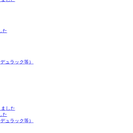
した
・デュラック等）
えました
した
・デュラック等）