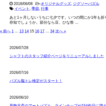
2018/06/08
-
オリジナルグッズ
,
ジグソーパズル
イベント
,
季節
,
行事
あと1ヶ月しないうちに七夕です。いつの間にか1年も折
存知でしょうか。節分なら豆、ひな祭 …
« 前へ
1
…
13
14
15
16
17
…
34
次へ »
2026/07/28
シャフトのスタッフ紹介ページをリニューアルしました
2026/07/16
パズル脳トレ検定がスタート！
2026/06/10
葛飾北斎のアートパズル、ラインナップが154作品に増