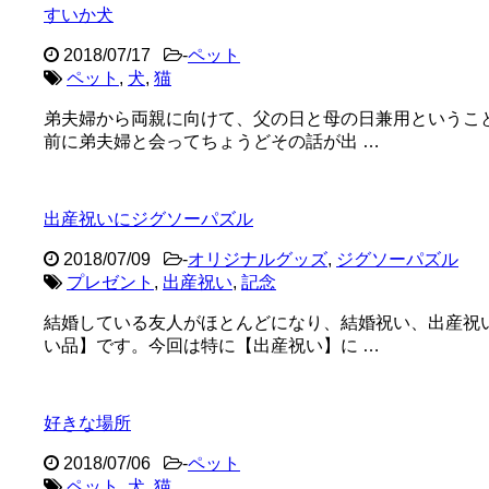
すいか犬
2018/07/17
-
ペット
ペット
,
犬
,
猫
弟夫婦から両親に向けて、父の日と母の日兼用というこ
前に弟夫婦と会ってちょうどその話が出 …
出産祝いにジグソーパズル
2018/07/09
-
オリジナルグッズ
,
ジグソーパズル
プレゼント
,
出産祝い
,
記念
結婚している友人がほとんどになり、結婚祝い、出産祝
い品】です。今回は特に【出産祝い】に …
好きな場所
2018/07/06
-
ペット
ペット
,
犬
,
猫