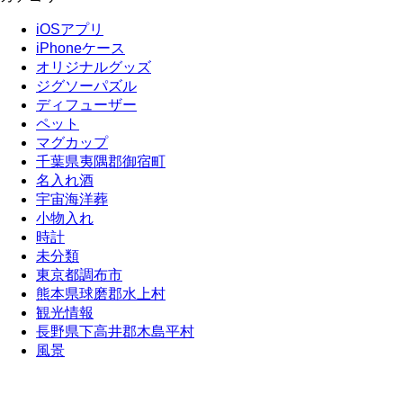
iOSアプリ
iPhoneケース
オリジナルグッズ
ジグソーパズル
ディフューザー
ペット
マグカップ
千葉県夷隅郡御宿町
名入れ酒
宇宙海洋葬
小物入れ
時計
未分類
東京都調布市
熊本県球磨郡水上村
観光情報
長野県下高井郡木島平村
風景