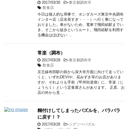
2017/03/30
-
東京都調布市
飲食店
今日は個人的な用事で、ホンダカーズ東京中央調布
インター店（店名長すぎ・・・）へ行く事になって
おりました。車がないため、電車で飛田給駅までい
き、そこから徒歩というルート。飛田給駅を利用す
る機会はほぼない …
常楽（調布）
2017/03/29
-
東京都調布市
飲食店
京王線布田駅の前から深大寺方面に向けて走ってい
くと、いずれDEVIや、花みずき等のお店がありま
すが、それよりも手前（甲州街道側）に、常楽（じ
ょうらく）という定食屋さんがあります。 正直、お
店の外から見 …
糊付けしてしまったパズルを、バラバラ
に戻す！？
2017/03/28
-
ジグソーパズル