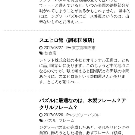
て・・・と遊んでいると、いつか表面の絵柄部分が
剥がれてしまうことがあるかもしれません。 基本的
には、ジグソーパズルのピース修復というのは、出
来ないものとお考えい …
スエヒロ館（調布国領店）
2017/03/27
-
東京都調布市
飲食店
シャフト株式会社の本社とオリジナル工房は、とも
に品川道沿いにあります。このちょうど中間地点に
なるのですが、駅で考えると国領駅と布田駅の中間
あたりに、スエヒロ館という焼肉屋さんがありま
す。ところが驚くべ …
パズルに最適なのは、木製フレーム？ア
クリルフレーム？
2017/03/26
-
ジグソーパズル
パズル
,
フレーム
ジグソーパズルが完成したあと、それをリビングや
自室に飾ろうとした場合、必ずフレーム（額縁、