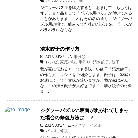
パズル
,
バラバラ
,
糊
ジグソーパズルを購入すると、おまけで、もしくは
オプション品として「パズル用のり」が付いて来る
ことがあります。これはその名の通り、ジグソーパ
ズル用の糊で、組み立てた後のパズルを、ピースが
バラバラにならな …
清水餃子の作り方
2017/03/27
-
未分類
レシピ
,
家庭の味
,
手作り
,
清水餃子
,
餃子
我が家に伝わるとっても美味しい餃子「清水餃子」
の作り方、レシピをご紹介します。餃子は、家庭や
お店によって全然味が違いますが、我が家はみん
な、この清水餃子が大好きです！ 清水餃子の材料
ま …
ジグソーパズルの表面が剥がれてしまっ
た場合の修復方法は！？
2017/03/27
-
ジグソーパズル
パズル
,
修復
ジグソーパズルを何度も組み立ててはバラし