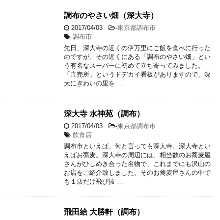
調布のやさい畑（深大寺）
2017/04/03
-
東京都調布市
調布市
先日、深大寺の近くの伊万里にご飯を食べに行った
のですが、その近くにある「調布のやさい畑」とい
う有名なスーパーに初めて立ち寄ってみました。
「直売所」というドデカイ看板がありますので、深
大にぎわいの里を …
深大寺 水神苑（調布）
2017/04/03
-
東京都調布市
飲食店
調布市といえば、何と言っても深大寺。深大寺とい
えばお蕎麦。深大寺の周辺には、相当数のお蕎麦屋
さんがひしめき合った名物で、これまでにも沢山の
お店をご紹介致しました。そのお蕎麦屋さんの中で
も１店だけ飛び抜 …
飛田給 大勝軒（調布）