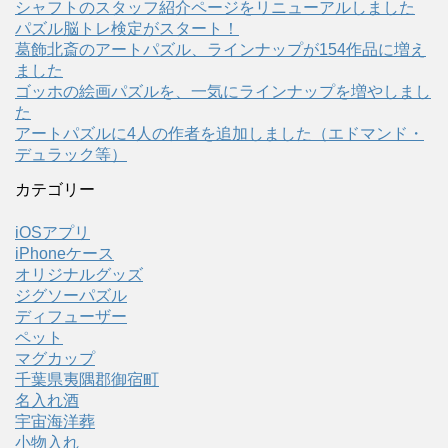
シャフトのスタッフ紹介ページをリニューアルしました
パズル脳トレ検定がスタート！
葛飾北斎のアートパズル、ラインナップが154作品に増え
ました
ゴッホの絵画パズルを、一気にラインナップを増やしまし
た
アートパズルに4人の作者を追加しました（エドマンド・
デュラック等）
カテゴリー
iOSアプリ
iPhoneケース
オリジナルグッズ
ジグソーパズル
ディフューザー
ペット
マグカップ
千葉県夷隅郡御宿町
名入れ酒
宇宙海洋葬
小物入れ