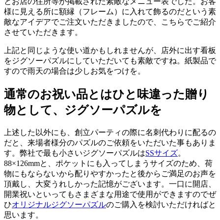
とお店の住所等が掲載された素敵なメニュー表でした。お客
様に見える所に額縁（フレーム）に入れて飾るのだという素
敵なアイデアでご注文いただきましたので、こちらでご紹介
させていただきます。
上記と同じような使い道かもしれませんが、店外に出す看板
をジグソーパズルにしていただいても素敵ですね。紙製品で
すので雨天の場合は少しお気をつけを。
通常のお祝い品とはひと味違った贈り
物として、ジグソーパズルを
上述した以外にも、創立パーティの際に名刺代わりに配るの
だと、来場者様分のパズルのご依頼をいただいた事もありま
す。弊社で最も小さいジグソーパズルは
SSサイズ
。
88×126mmと、ポケットにも入ってしまうサイズのため、荷
物にもならないから配りやすかったと後からご満足のお声を
頂戴し、大変うれしかった記憶がございます。一口に開店、
開業祝いといってもさまざまな用途で使用ができますのでぜ
ひ
オリジナルジグソーパズル
のご購入を検討いただければと
思います。