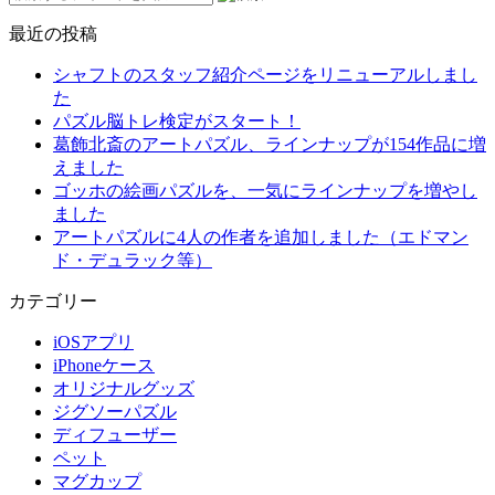
最近の投稿
シャフトのスタッフ紹介ページをリニューアルしまし
た
パズル脳トレ検定がスタート！
葛飾北斎のアートパズル、ラインナップが154作品に増
えました
ゴッホの絵画パズルを、一気にラインナップを増やし
ました
アートパズルに4人の作者を追加しました（エドマン
ド・デュラック等）
カテゴリー
iOSアプリ
iPhoneケース
オリジナルグッズ
ジグソーパズル
ディフューザー
ペット
マグカップ