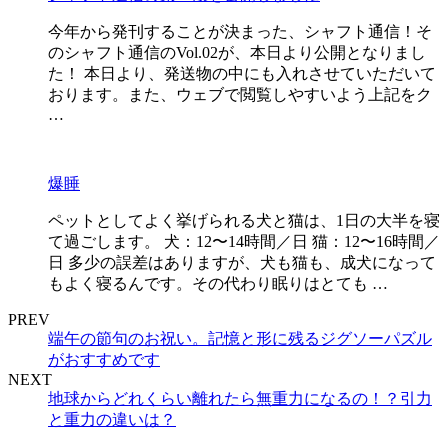
今年から発刊することが決まった、シャフト通信！そ
のシャフト通信のVol.02が、本日より公開となりまし
た！ 本日より、発送物の中にも入れさせていただいて
おります。また、ウェブで閲覧しやすいよう上記をク
…
爆睡
ペットとしてよく挙げられる犬と猫は、1日の大半を寝
て過ごします。 犬：12〜14時間／日 猫：12〜16時間／
日 多少の誤差はありますが、犬も猫も、成犬になって
もよく寝るんです。その代わり眠りはとても …
PREV
端午の節句のお祝い。記憶と形に残るジグソーパズル
がおすすめです
NEXT
地球からどれくらい離れたら無重力になるの！？引力
と重力の違いは？