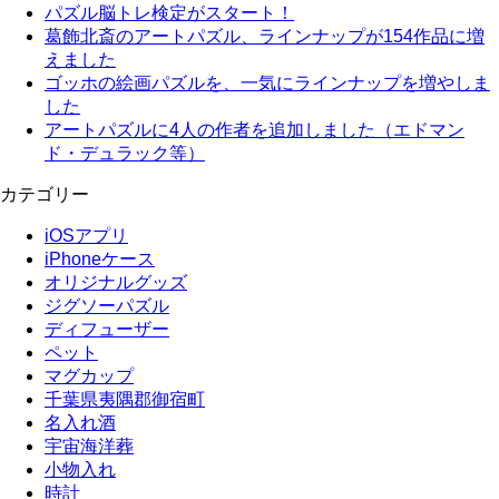
パズル脳トレ検定がスタート！
葛飾北斎のアートパズル、ラインナップが154作品に増
えました
ゴッホの絵画パズルを、一気にラインナップを増やしま
した
アートパズルに4人の作者を追加しました（エドマン
ド・デュラック等）
カテゴリー
iOSアプリ
iPhoneケース
オリジナルグッズ
ジグソーパズル
ディフューザー
ペット
マグカップ
千葉県夷隅郡御宿町
名入れ酒
宇宙海洋葬
小物入れ
時計