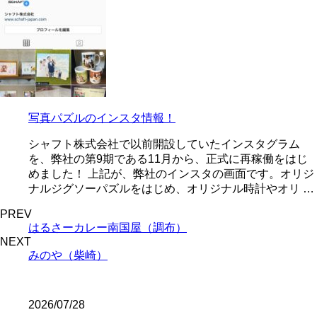
写真パズルのインスタ情報！
シャフト株式会社で以前開設していたインスタグラム
を、弊社の第9期である11月から、正式に再稼働をはじ
めました！ 上記が、弊社のインスタの画面です。オリジ
ナルジグソーパズルをはじめ、オリジナル時計やオリ …
PREV
はるさーカレー南国屋（調布）
NEXT
みのや（柴崎）
2026/07/28