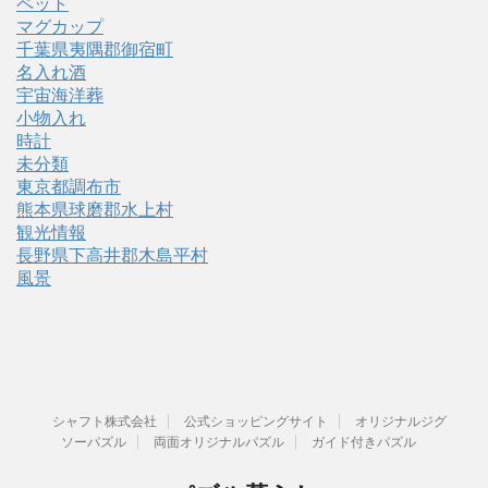
ペット
マグカップ
千葉県夷隅郡御宿町
名入れ酒
宇宙海洋葬
小物入れ
時計
未分類
東京都調布市
熊本県球磨郡水上村
観光情報
長野県下高井郡木島平村
風景
シャフト株式会社
公式ショッピングサイト
オリジナルジグ
ソーパズル
両面オリジナルパズル
ガイド付きパズル