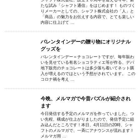
たな試み「シャフト通信」をはじめます！ ものづく
りメーカーとしての、シャフト株式会社の「人」と
「商品」の魅力をお伝えする内容で、とても楽しい
内容に仕上げて …
バレンタインデーの贈り物にオリジナル
グッズを
バレンタインデー＝チョコレートですが、毎年賑わ
いを見せている有名ショコラティエ等が作る、デパ
地下販売のチョコレートは多少落ち着いてネット購
入が増えるのではという予想がされています。 この
コロナ禍を考え …
今晩、メルマガで今昔パズルが紹介され
ます
今日発信する予定のメルマガを作っていました。つ
い先程、構成が仕上がりましたので、発信予定に組
み込んだところです！本日、4月11日の20時、シャ
フトのメルマガで、一斉にアナウンスが流れます！
メルマガ用 …