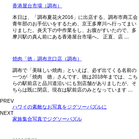
香港屋台市場（調布）
本日は、「調布夏花火2016」に出店する、調布市商工会
青年部のお手伝いをするため、京王多摩川へ行ってまい
りました。炎天下の中作業をし、お腹がすいたので、多
摩川駅の真ん前にある香港屋台市場へ。 正直、店 …
焼肉「徳」調布北口店（調布）
調布で「美味しい焼肉」といえば、必ず出てくる名前の
一つが「焼肉 徳」さんです。徳は2018年までは、こち
らの駅前店と品川道沿いにも別店舗がありましたが、そ
ちらは既に閉店。現在は駅前店のみとなっています …
PREV
ハワイの素敵なお写真をジグソーパズルに
NEXT
家族集合写真でジグソーパズル