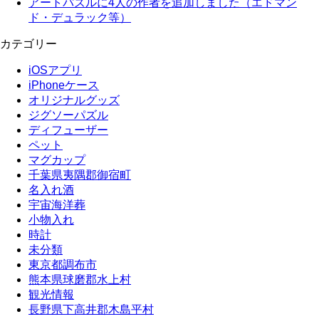
アートパズルに4人の作者を追加しました（エドマン
ド・デュラック等）
カテゴリー
iOSアプリ
iPhoneケース
オリジナルグッズ
ジグソーパズル
ディフューザー
ペット
マグカップ
千葉県夷隅郡御宿町
名入れ酒
宇宙海洋葬
小物入れ
時計
未分類
東京都調布市
熊本県球磨郡水上村
観光情報
長野県下高井郡木島平村