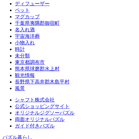
ディフューザー
ペット
マグカップ
千葉県夷隅郡御宿町
名入れ酒
宇宙海洋葬
小物入れ
時計
未分類
東京都調布市
熊本県球磨郡水上村
観光情報
長野県下高井郡木島平村
風景
シャフト株式会社
公式ショッピングサイト
オリジナルジグソーパズル
両面オリジナルパズル
ガイド付きパズル
パズル暮らし