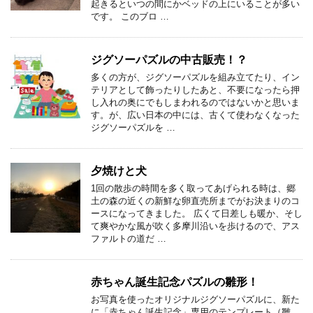
起きるといつの間にかベッドの上にいることが多い
です。 このブロ …
ジグソーパズルの中古販売！？
多くの方が、ジグソーパズルを組み立てたり、イン
テリアとして飾ったりしたあと、不要になったら押
し入れの奥にでもしまわれるのではないかと思いま
す。が、広い日本の中には、古くて使わなくなった
ジグソーパズルを …
夕焼けと犬
1回の散歩の時間を多く取ってあげられる時は、郷
土の森の近くの新鮮な卵直売所までがお決まりのコ
ースになってきました。 広くて日差しも暖か、そし
て爽やかな風が吹く多摩川沿いを歩けるので、アス
ファルトの道だ …
赤ちゃん誕生記念パズルの雛形！
お写真を使ったオリジナルジグソーパズルに、新た
に「赤ちゃん誕生記念」専用のテンプレート（雛