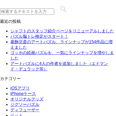
最近の投稿
シャフトのスタッフ紹介ページをリニューアルしました
パズル脳トレ検定がスタート！
葛飾北斎のアートパズル、ラインナップが154作品に増
えました
ゴッホの絵画パズルを、一気にラインナップを増やしま
した
アートパズルに4人の作者を追加しました（エドマン
ド・デュラック等）
カテゴリー
iOSアプリ
iPhoneケース
オリジナルグッズ
ジグソーパズル
ディフューザー
ペット