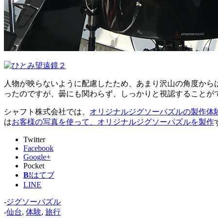
人物が映らないように配慮したため、あまり沢山の角度から
ったのですが、曇にも関わらず、しっかりと視認することが
シャフト株式会社では、
オリジナルジグソーパズルの製作体
は
お客様の写真を使って、オリジナルジグソーパズルを製作
Twitter
Facebook
Google+
Pocket
B!
はてブ
LINE
-
ジグソーパズル
-
仙台
,
体験
,
旅行